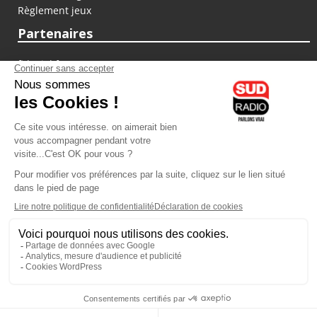
Règlement jeux
Partenaires
fiducial.fr
lyoncapitale.fr
olympique-et-lyonnais.com
L'application Iphone / Android
Téléchargez l'application
Les cookies
Gestion des cookies
Crédit photos : ©Sud Radio / Pierre Olivier
03H00
-
06H00
06H00 - 07H00