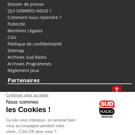
Dossier de presse
QUI SOMMES-NOUS ?
Comment nous rejoindre ?
Publicité
Mentions Légales
CGU
Politique de confidentialité
Sitemap
Archives Sud Radio
Archives Programmes
Règlement jeux
Partenaires
fiducial.fr
lyoncapitale.fr
olympique-et-lyonnais.com
L'application Iphone / Android
Téléchargez l'application