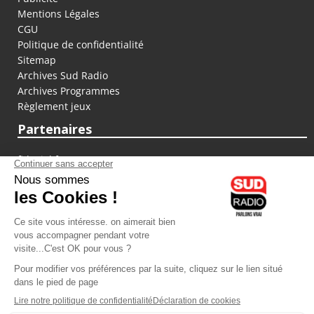
Mentions Légales
CGU
Politique de confidentialité
Sitemap
Archives Sud Radio
Archives Programmes
Règlement jeux
Partenaires
fiducial.fr
lyoncapitale.fr
olympique-et-lyonnais.com
L'application Iphone / Android
Téléchargez l'application
Les cookies