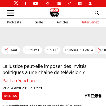
Podcasts
Grille
Articles
Intervenez
POLITIQUE
ECONOMIE
SOCIÉTÉ
LA RADIO DE L'AUTO
LA 
La justice peut-elle imposer des invités
politiques à une chaîne de télévision ?
Par La rédaction
jeudi 4 avril 2019 à 12:29
MEDIAS
Alix Bouilhaguet, rédactrice en chef de "l’Émission