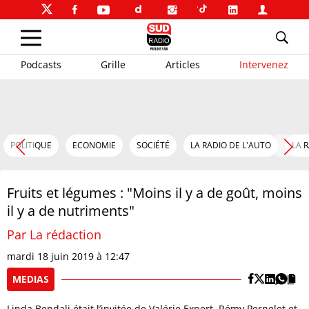
Podcasts
Grille
Articles
Intervenez
POLITIQUE
ECONOMIE
SOCIÉTÉ
LA RADIO DE L'AUTO
LA 
Fruits et légumes : "Moins il y a de goût, moins
il y a de nutriments"
Par La rédaction
mardi 18 juin 2019 à 12:47
MEDIAS
Linda Bendali était l’invitée de Valérie Expert, Rémy Pernelet et