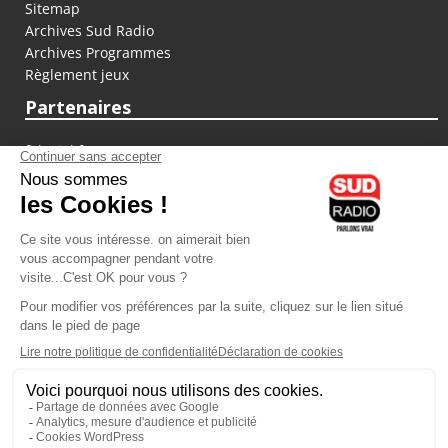
Sitemap
Archives Sud Radio
Archives Programmes
Règlement jeux
Partenaires
fiducial.fr
lyoncapitale.fr
olympique-et-lyonnais.com
L'application Iphone / Android
Téléchargez l'application
Les cookies
Gestion des cookies
Crédit photos : ©Sud Radio / Pierre Olivier