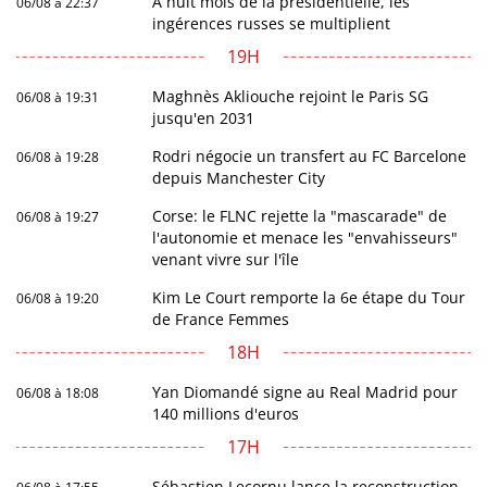
A huit mois de la présidentielle, les
06/08 à 22:37
ingérences russes se multiplient
19H
Maghnès Akliouche rejoint le Paris SG
06/08 à 19:31
jusqu'en 2031
Rodri négocie un transfert au FC Barcelone
06/08 à 19:28
depuis Manchester City
Corse: le FLNC rejette la "mascarade" de
06/08 à 19:27
l'autonomie et menace les "envahisseurs"
venant vivre sur l'île
Kim Le Court remporte la 6e étape du Tour
06/08 à 19:20
de France Femmes
18H
Yan Diomandé signe au Real Madrid pour
06/08 à 18:08
140 millions d'euros
17H
Sébastien Lecornu lance la reconstruction