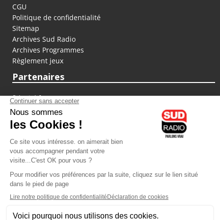
CGU
Politique de confidentialité
Sitemap
Archives Sud Radio
Archives Programmes
Règlement jeux
Partenaires
fiducial.fr
lyoncapitale.fr
olympique-et-lyonnais.com
L'application Iphone / Android
Téléchargez l'application
Les cookies
Gestion des cookies