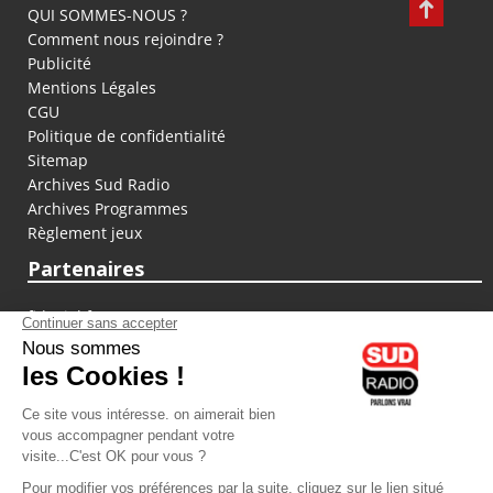
QUI SOMMES-NOUS ?
Comment nous rejoindre ?
Publicité
Mentions Légales
CGU
Politique de confidentialité
Sitemap
Archives Sud Radio
Archives Programmes
Règlement jeux
Partenaires
fiducial.fr
lyoncapitale.fr
olympique-et-lyonnais.com
L'application Iphone / Android
Téléchargez l'application