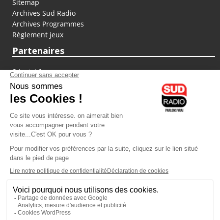
Sitemap
Archives Sud Radio
Archives Programmes
Règlement jeux
Partenaires
fiducial.fr
lyoncapitale.fr
olympique-et-lyonnais.com
L'application Iphone / Android
Téléchargez l'application
Les cookies
Gestion des cookies
Crédit photos : ©Sud Radio / Pierre Olivier