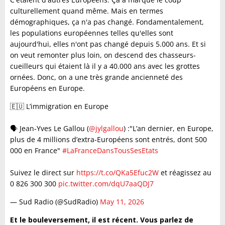
culturellement quand même. Mais en termes
démographiques, ça n'a pas changé. Fondamentalement,
les populations européennes telles qu'elles sont
aujourd'hui, elles n'ont pas changé depuis 5.000 ans. Et si
on veut remonter plus loin, on descend des chasseurs-
cueilleurs qui étaient là il y a 40.000 ans avec les grottes
ornées. Donc, on a une très grande ancienneté des
Européens en Europe.
🇪🇺 L’immigration en Europe
🗣️ Jean-Yves Le Gallou (
@jylgallou
) :"L’an dernier, en Europe,
plus de 4 millions d’extra-Européens sont entrés, dont 500
000 en France"
#LaFranceDansTousSesEtats
​Suivez le direct sur
https://t.co/QKa5Efuc2W
et réagissez au
0 826 300 300
pic.twitter.com/dqU7aaQDJ7
— Sud Radio (@SudRadio)
May 11, 2026
Et le bouleversement, il est récent. Vous parlez de