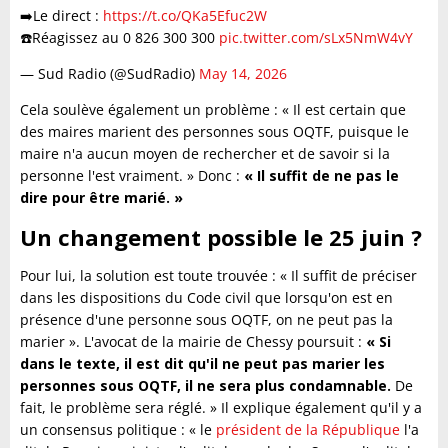
➡️Le direct :
https://t.co/QKa5Efuc2W
☎️Réagissez au 0 826 300 300
pic.twitter.com/sLx5NmW4vY
— Sud Radio (@SudRadio)
May 14, 2026
Cela soulève également un problème : « Il est certain que
des maires marient des personnes sous OQTF, puisque le
maire n'a aucun moyen de rechercher et de savoir si la
personne l'est vraiment. » Donc :
« Il suffit de ne pas le
dire pour être marié. »
Un changement possible le 25 juin ?
Pour lui, la solution est toute trouvée : « Il suffit de préciser
dans les dispositions du Code civil que lorsqu'on est en
présence d'une personne sous OQTF, on ne peut pas la
marier ». L'avocat de la mairie de Chessy poursuit :
« Si
dans le texte, il est dit qu'il ne peut pas marier les
personnes sous OQTF, il ne sera plus condamnable.
De
fait, le problème sera réglé. » Il explique également qu'il y a
un consensus politique : « le
président de la République
l'a