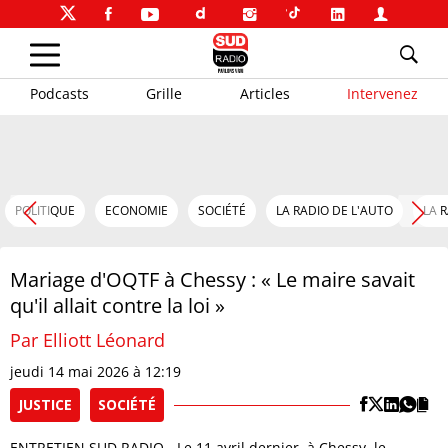
Podcasts
Grille
Articles
Intervenez
POLITIQUE
ECONOMIE
SOCIÉTÉ
LA RADIO DE L'AUTO
LA 
Mariage d'OQTF à Chessy : « Le maire savait
qu'il allait contre la loi »
Par Elliott Léonard
jeudi 14 mai 2026 à 12:19
JUSTICE
SOCIÉTÉ
ENTRETIEN SUD RADIO - Le 11 avril dernier, à Chessy, le