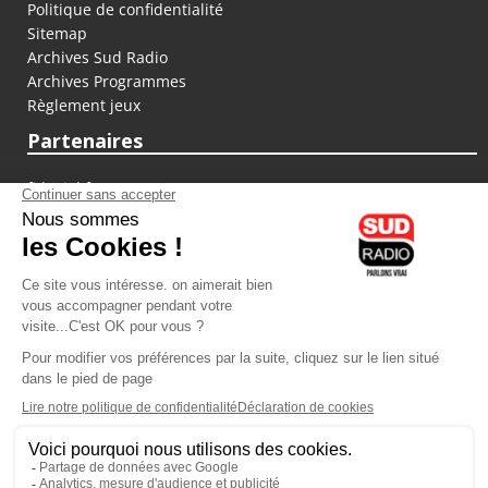
Politique de confidentialité
Sitemap
Archives Sud Radio
Archives Programmes
Règlement jeux
Partenaires
fiducial.fr
lyoncapitale.fr
olympique-et-lyonnais.com
L'application Iphone / Android
Téléchargez l'application
Les cookies
Gestion des cookies