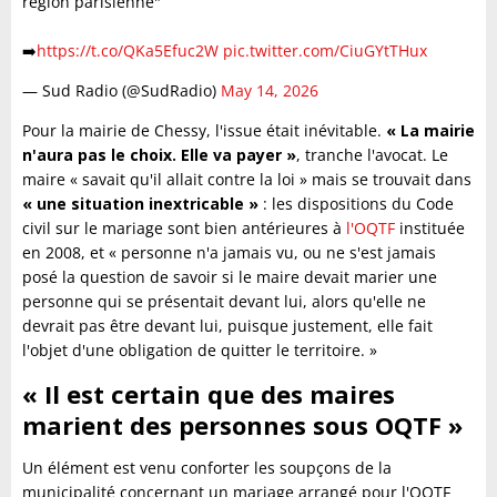
région parisienne"
➡️
https://t.co/QKa5Efuc2W
pic.twitter.com/CiuGYtTHux
— Sud Radio (@SudRadio)
May 14, 2026
Pour la mairie de Chessy, l'issue était inévitable.
« La mairie
n'aura pas le choix. Elle va payer »
, tranche l'avocat. Le
maire « savait qu'il allait contre la loi » mais se trouvait dans
« une situation inextricable »
: les dispositions du Code
civil sur le mariage sont bien antérieures à
l'OQTF
instituée
en 2008, et « personne n'a jamais vu, ou ne s'est jamais
posé la question de savoir si le maire devait marier une
personne qui se présentait devant lui, alors qu'elle ne
devrait pas être devant lui, puisque justement, elle fait
l'objet d'une obligation de quitter le territoire. »
« Il est certain que des maires
marient des personnes sous OQTF »
Un élément est venu conforter les soupçons de la
municipalité concernant un mariage arrangé pour l'OQTF