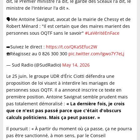
dit, le Premier ministre l'a dit, le garde des Sceaux l'a dit, le
ministre de l'Intérieur l'a dit ».
🗣️Me Antoine Savignat, avocat de la mairie de Chessy et de
Robert Ménard : "Il est certain que des maires marient des
personnes sous OQTF sans le savoir"
#LaVéritéEnFace
➡️Suivez le direct :
https://t.co/QKa5Efuc2W
☎️Réagissez au 0 826 300 300
pic.twitter.com/Igwo7Y7eLj
— Sud Radio (@SudRadio)
May 14, 2026
Le 25 juin, le groupe UDR d'Éric Ciotti défendra une
proposition de loi visant à interdire les mariages de
personnes sous OQTF. Il a annoncé inscrire ce texte en
première position. Antoine Savignat semble prudent mais
pas totalement démoralisé :
« La dernière fois, je crois
que ce n'est pas passé parce que c'était d'obscurs
calculs politiciens. Mais ça peut passer. »
Il poursuit : « À partir du moment où ça passe, ça ne pourra
pas être sanctionné, à mon sens, par le Conseil