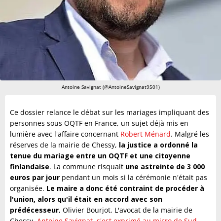
Antoine Savignat (@AntoineSavignat9501)
Ce dossier relance le débat sur les mariages impliquant des
personnes sous OQTF en France, un sujet déjà mis en
lumière avec l'affaire concernant
Robert Ménard
. Malgré les
réserves de la mairie de Chessy,
la justice a ordonné la
tenue du mariage entre un OQTF et une citoyenne
finlandaise
. La commune risquait
une astreinte de 3 000
euros par jour
pendant un mois si la cérémonie n'était pas
organisée.
Le maire a donc été contraint de procéder à
l'union, alors qu'il était en accord avec son
prédécesseur
, Olivier Bourjot. L'avocat de la mairie de
Chessy,
Antoine Savignat, s'est exprimé au micro de Sud