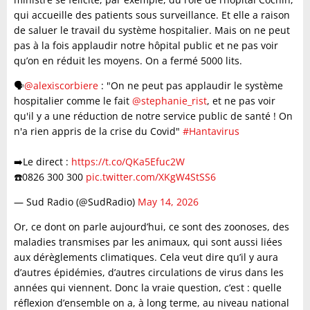
qui accueille des patients sous surveillance. Et elle a raison
de saluer le travail du système hospitalier. Mais on ne peut
pas à la fois applaudir notre hôpital public et ne pas voir
qu’on en réduit les moyens. On a fermé 5000 lits.
🗣️
@alexiscorbiere
: "On ne peut pas applaudir le système
hospitalier comme le fait
@stephanie_rist
, et ne pas voir
qu'il y a une réduction de notre service public de santé ! On
n'a rien appris de la crise du Covid"
#Hantavirus
➡️Le direct :
https://t.co/QKa5Efuc2W
☎️0826 300 300
pic.twitter.com/XKgW4StSS6
— Sud Radio (@SudRadio)
May 14, 2026
Or, ce dont on parle aujourd’hui, ce sont des zoonoses, des
maladies transmises par les animaux, qui sont aussi liées
aux dérèglements climatiques. Cela veut dire qu’il y aura
d’autres épidémies, d’autres circulations de virus dans les
années qui viennent. Donc la vraie question, c’est : quelle
réflexion d’ensemble on a, à long terme, au niveau national