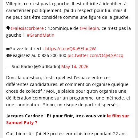
Villepin, ce n’est pas la gauche. Il est difficile à identifier, à
caractériser politiquement. J’ai du respect pour lui, mais il
ne peut pas être considéré comme une figure de la gauche.
🗣️
@alexiscorbiere
: "Dominique de
@Villepin
, ce n'est pas la
gauche !"
#GrandMatin
➡️Suivez le direct :
https://t.co/QKa5Efuc2W
☎️Réagissez au 0 826 300 300
pic.twitter.com/O4JvLSAccq
— Sud Radio (@SudRadio)
May 14, 2026
Donc la question, c’est : quel est l’espace entre ces
différentes candidatures, et comment on organise quelque
chose de collectif ? Moi, je plaide pour qu’on organise une
délibération commune sur un programme, une méthode, et
une candidature. Sinon, on risque de partir dispersés.
Jacques Cardoze : Et pour finir, irez-vous voir
le film sur
Samuel Paty ?
Oui, bien sûr. J’ai été professeur d’histoire pendant 22 ans,