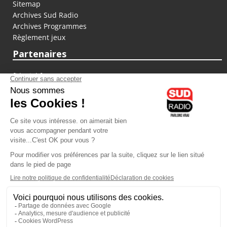
Sitemap
Archives Sud Radio
Archives Programmes
Règlement jeux
Partenaires
fiducial.fr
lyoncapitale.fr
olympique-et-lyonnais.com
L'application Iphone / Android
Téléchargez l'application
Les cookies
Gestion des cookies
Crédit photos : ©Sud Radio / Pierre Olivier