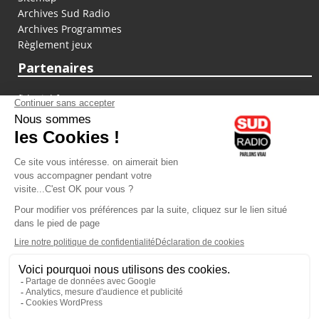
Archives Sud Radio
Archives Programmes
Règlement jeux
Partenaires
fiducial.fr
lyoncapitale.fr
olympique-et-lyonnais.com
L'application Iphone / Android
Téléchargez l'application
Les cookies
Gestion des cookies
Crédit photos : ©Sud Radio / Pierre Olivier