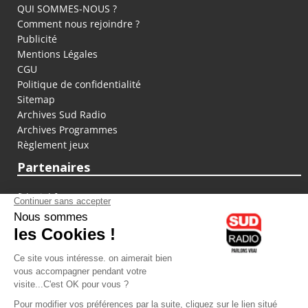
QUI SOMMES-NOUS ?
Comment nous rejoindre ?
Publicité
Mentions Légales
CGU
Politique de confidentialité
Sitemap
Archives Sud Radio
Archives Programmes
Règlement jeux
Partenaires
fiducial.fr
lyoncapitale.fr
olympique-et-lyonnais.com
L'application Iphone / Android
Téléchargez l'application