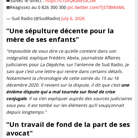
➡️Suivez le direct :
https://t.co/QKa5Efuc2W
☎️Réagissez au 0 826 300 300
pic.twitter.com/TjSTBMi6ML
— Sud Radio (@SudRadio)
July 6, 2026
"Une sépulture décente pour la
mère de ses enfants"
"Impossible de vous dire ce qu’elle contient dans son
intégralité,
explique Frédéric Abela, journaliste Affaires
judiciaires pour
La Dépêche
, sur l'antenne de Sud Radio.
Je
sais que c’est une lettre qui rentre dans certains détails.
Notamment la chronologie de cette soirée du 15 au 16
décembre 2020. Il revient sur la dispute, il dit que c’est
une
énième dispute qui a mal tournée sur fond de crise
conjugale
. Il va s’en expliquer auprès des sources judiciaires
sous peu. Il est tombé sur les éléments qu’il soupçonnait
depuis longtemps."
"U
n travail de fond de la part de ses
avocat
"