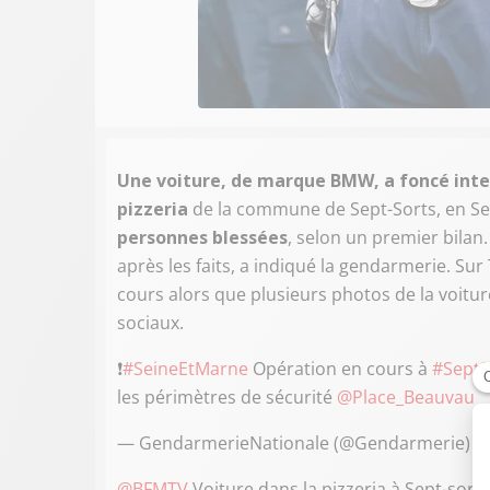
Une voiture, de marque BMW, a foncé inten
pizzeria
de la commune de Sept-Sorts, en Se
personnes blessées
, selon un premier bilan.
après les faits, a indiqué la gendarmerie. Sur
cours alors que plusieurs photos de la voitur
sociaux.
❗️
#SeineEtMarne
Opération en cours à
#SeptS
les périmètres de sécurité
@Place_Beauvau
— GendarmerieNationale (@Gendarmerie)
1
@BFMTV
Voiture dans la pizzeria à Sept-sorts