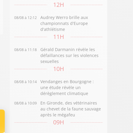
12H
Audrey Werro brille aux
08/08 à 12:12
championnats d'Europe
d'athlétisme
11H
Gérald Darmanin révèle les
08/08 à 11:18
défaillances sur les violences
sexuelles
10H
Vendanges en Bourgogne :
08/08 à 10:14
une étude révèle un
dérèglement climatique
En Gironde, des vétérinaires
08/08 à 10:09
au chevet de la faune sauvage
après le mégafeu
09H