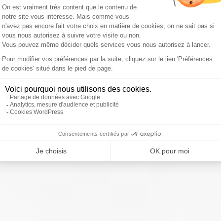
béré"
, mais qui n'a
"a priori, rien à voir avec un acte
cherches de Paris ont été saisis.
ivre Sud Radio