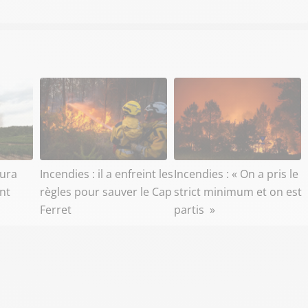
aura
Incendies : il a enfreint les
Incendies : « On a pris le
ant
règles pour sauver le Cap
strict minimum et on est
Ferret
partis »