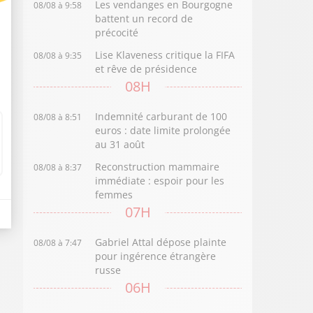
Les vendanges en Bourgogne
08/08 à 9:58
battent un record de
précocité
Lise Klaveness critique la FIFA
08/08 à 9:35
et rêve de présidence
08H
Indemnité carburant de 100
08/08 à 8:51
euros : date limite prolongée
au 31 août
Reconstruction mammaire
08/08 à 8:37
immédiate : espoir pour les
femmes
07H
Gabriel Attal dépose plainte
08/08 à 7:47
pour ingérence étrangère
russe
06H