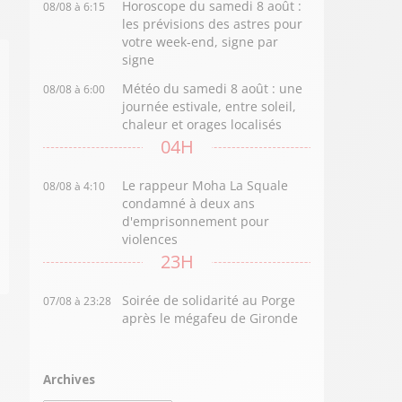
Horoscope du samedi 8 août :
08/08 à 6:15
les prévisions des astres pour
votre week-end, signe par
signe
Météo du samedi 8 août : une
08/08 à 6:00
journée estivale, entre soleil,
chaleur et orages localisés
04H
Le rappeur Moha La Squale
08/08 à 4:10
condamné à deux ans
d'emprisonnement pour
violences
23H
Soirée de solidarité au Porge
07/08 à 23:28
après le mégafeu de Gironde
Archives