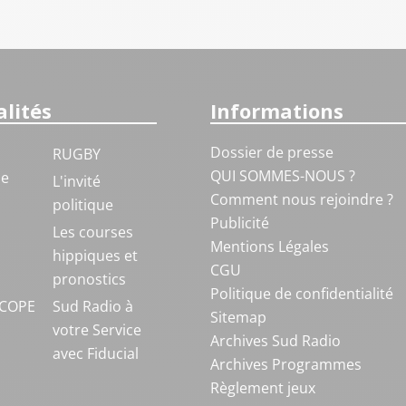
lités
Informations
Dossier de presse
RUGBY
QUI SOMMES-NOUS ?
ue
L'invité
Comment nous rejoindre ?
politique
Publicité
S
Les courses
Mentions Légales
hippiques et
CGU
pronostics
Politique de confidentialité
COPE
Sud Radio à
Sitemap
votre Service
Archives Sud Radio
avec Fiducial
Archives Programmes
Règlement jeux