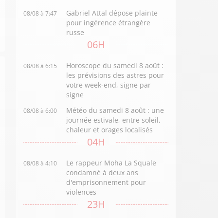
Gabriel Attal dépose plainte
08/08 à 7:47
pour ingérence étrangère
russe
06H
Horoscope du samedi 8 août :
08/08 à 6:15
les prévisions des astres pour
votre week-end, signe par
signe
Météo du samedi 8 août : une
08/08 à 6:00
journée estivale, entre soleil,
chaleur et orages localisés
04H
Le rappeur Moha La Squale
08/08 à 4:10
condamné à deux ans
d'emprisonnement pour
violences
23H