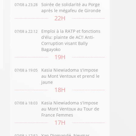
Soirée de solidarité au Porge
07/08 à 23:28
après le mégafeu de Gironde
22H
Emploi à la RATP et fonctions
07/08 à 22:12
d'élu: plainte de AC!! Anti-
Corruption visant Bally
Bagayoko
19H
Kasia Niewiadoma s'impose
07/08 à 19:05
au Mont Ventoux et prend le
jaune
18H
Kasia Niewiadoma s'impose
07/08 à 18:03
au Mont Ventoux au Tour de
France Femmes
17H
Yan Diomandé, Neymar,
07/08 à 17:52