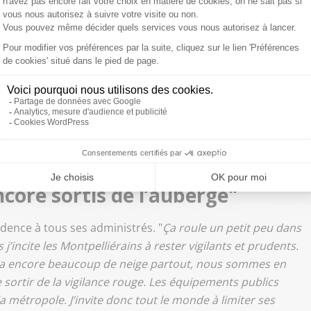
les accidents de circulation qui existaient déjà dans la
ion d’avoir employé les grands moyens, alors même que la
ès coup, on peut toujours dire qu’il aurait fallu faire
s fermé des équipements publics parce qu’on nous
ons. Finalement, il tombait trois gouttes et les
nous avions fait ça… C’est souvent après les événements
té. Ce qui est sûr, c’est que l’ensemble des secours s’est
indique-t-il.
ore sortis de l’auberge"
dence à tous ses administrés. "
Ça roule un petit peu dans
 j’incite les Montpelliérains à rester vigilants et prudents.
y a encore beaucoup de neige partout, nous sommes en
 sortir de la vigilance rouge. Les équipements publics
a métropole. J’invite donc tout le monde à limiter ses