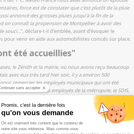
 et il fait 1°C. Météo France nous avait annoncé un épisode
aires, force est de constater que c’est plutôt de la pluie
si annoncé des grosses pluies jusqu’à la fin de la
d on connaît la propension de Montpellier à avoir des
de souci…
", déclare-t-il d’emblée, avant d’évoquer le
les pour venir en aide aux automobilistes coincés sur place.
nt été accueillies"
ses, le Zénith et la mairie, où nous avons reçu beaucoup
ais avec eux très tard hier soir, il y a environ 500
te pour remercier les employés municipaux qui ont été
ontinuent ce matin. Les employés de la métropole, le SDIS,
 fait un travail remarquable. (…) Les automobilistes ont
. Il est rare qu’il neige autant à Montpellier, ça arrive tous
oquées, notamment entre Orange et Narbonne pour l’A9.
lermont-Ferrand par le viaduc de Millau, on ne pouvait plus
mobilistes – surtout les poids lourds – ont été déviés sur