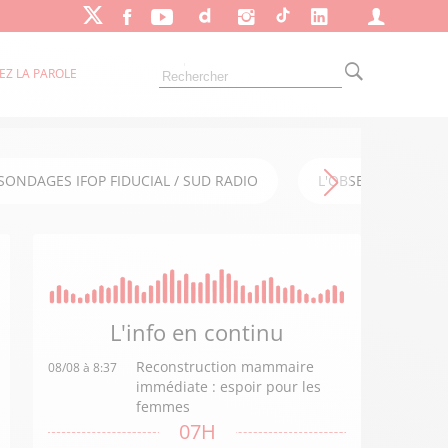
EZ LA PAROLE
SONDAGES IFOP FIDUCIAL / SUD RADIO
L'OBSERVATOIRE FI
L'info en
continu
Reconstruction mammaire
08/08 à 8:37
immédiate : espoir pour les
femmes
07H