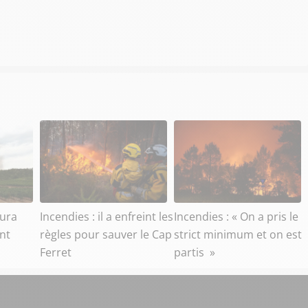
aura
Incendies : il a enfreint les
Incendies : « On a pris le
ant
règles pour sauver le Cap
strict minimum et on est
Ferret
partis »