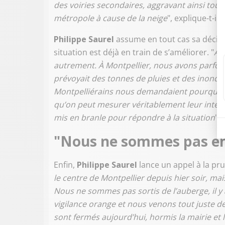
des voiries secondaires, aggravant ainsi tous 
métropole à cause de la neige
", explique-t-il.
Philippe Saurel
assume en tout cas sa décis
situation est déjà en train de s’améliorer. "
Apr
autrement. À Montpellier, nous avons parfoi
prévoyait des tonnes de pluies et des inondati
Montpelliérains nous demandaient pourquoi 
qu’on peut mesurer véritablement leur intensi
mis en branle pour répondre à la situation
", 
"Nous ne sommes pas enc
Enfin,
Philippe Saurel
lance un appel à la pru
le centre de Montpellier depuis hier soir, mais
Nous ne sommes pas sortis de l’auberge, il 
vigilance orange et nous venons tout juste de
sont fermés aujourd’hui, hormis la mairie et l