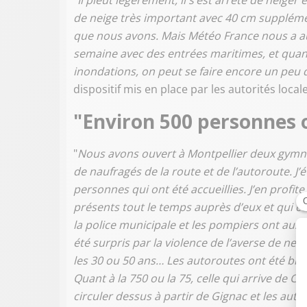
"
Il pleut légèrement, il s’est arrêté de neiger
de neige très important avec 40 cm supplément
que nous avons. Mais Météo France nous a aus
semaine avec des entrées maritimes, et quan
inondations, on peut se faire encore un peu 
dispositif mis en place par les autorités loca
"Environ 500 personnes o
"
Nous avons ouvert à Montpellier deux gymna
de naufragés de la route et de l’autoroute. J’ét
personnes qui ont été accueillies. J’en profi
présents tout le temps auprès d’eux et qui c
la police municipale et les pompiers ont aussi
été surpris par la violence de l’averse de neige
les 30 ou 50 ans… Les autoroutes ont été bl
Quant à la 750 ou la 75, celle qui arrive de C
circuler dessus à partir de Gignac et les auto