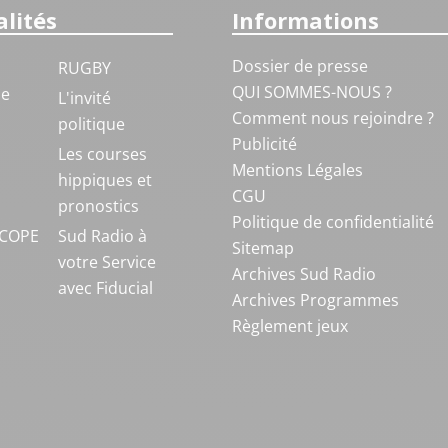
lités
Informations
Dossier de presse
RUGBY
QUI SOMMES-NOUS ?
ue
L'invité
Comment nous rejoindre ?
politique
Publicité
S
Les courses
Mentions Légales
hippiques et
CGU
pronostics
Politique de confidentialité
COPE
Sud Radio à
Sitemap
votre Service
Archives Sud Radio
avec Fiducial
Archives Programmes
Règlement jeux