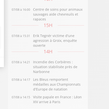
Centre de soins pour animaux
07/08 à 16:00
sauvages aide chevreuils et
rapaces
15H
Erik Tegnér victime d'une
07/08 à 15:31
agression à Groix, enquête
ouverte
14H
Incendie des Corbières :
07/08 à 14:21
situation stabilisée près de
Narbonne
Les Bleus remportent
07/08 à 14:17
médailles aux Championnats
d'Europe de natation
Visite papale en France : Léon
07/08 à 14:15
XIV arrive à Paris