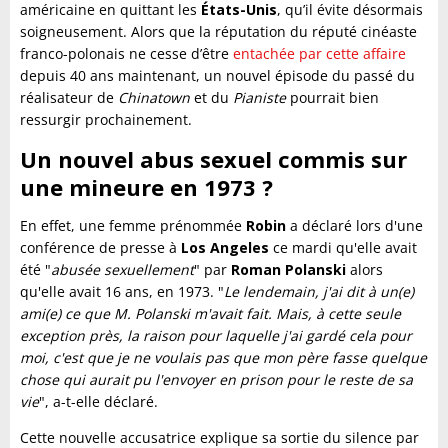
américaine en quittant les
États-Unis
, qu’il évite désormais
soigneusement. Alors que la réputation du réputé cinéaste
franco-polonais ne cesse d’être
entachée par cette affaire
depuis 40 ans maintenant, un nouvel épisode du passé du
réalisateur de
Chinatown
et du
Pianiste
pourrait bien
ressurgir prochainement.
Un nouvel abus sexuel commis sur
une mineure en 1973 ?
En effet, une femme prénommée
Robin
a déclaré lors d'une
conférence de presse à
Los Angeles
ce mardi qu'elle avait
été "
abusée sexuellement
" par
Roman Polanski
alors
qu'elle avait 16 ans, en 1973. "
Le lendemain, j'ai dit à un(e)
ami(e) ce que M. Polanski m'avait fait. Mais, à cette seule
exception près, la raison pour laquelle j'ai gardé cela pour
moi, c'est que je ne voulais pas que mon père fasse quelque
chose qui aurait pu l'envoyer en prison pour le reste de sa
vie
", a-t-elle déclaré.
Cette nouvelle accusatrice explique sa sortie du silence par