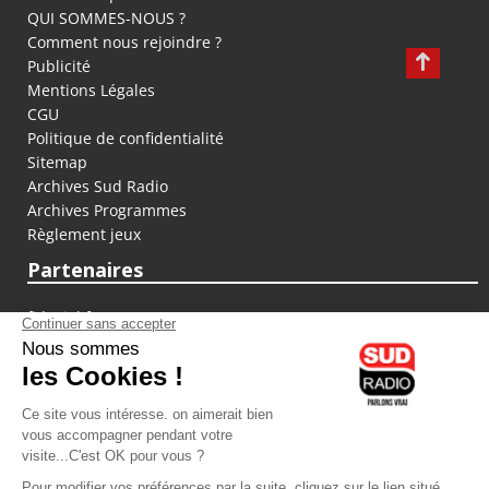
QUI SOMMES-NOUS ?
Comment nous rejoindre ?
Publicité
Mentions Légales
CGU
Politique de confidentialité
Sitemap
Archives Sud Radio
Archives Programmes
Règlement jeux
Partenaires
fiducial.fr
lyoncapitale.fr
olympique-et-lyonnais.com
L'application Iphone / Android
Téléchargez l'application