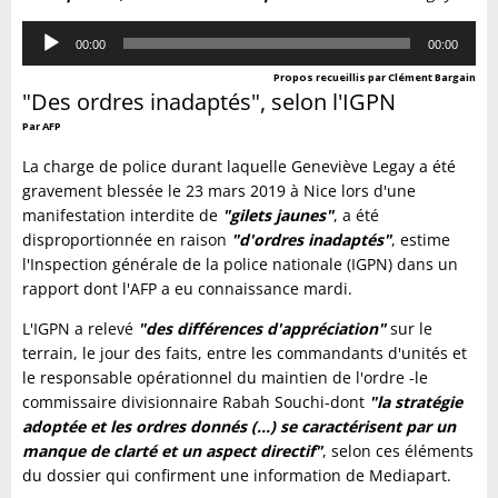
Lecteur
00:00
00:00
audio
Propos recueillis par Clément Bargain
"Des ordres inadaptés", selon l'IGPN
Par AFP
La charge de police durant laquelle Geneviève Legay a été
gravement blessée le 23 mars 2019 à Nice lors d'une
manifestation interdite de
"gilets jaunes"
, a été
disproportionnée en raison
"d'ordres inadaptés"
, estime
l'Inspection générale de la police nationale (IGPN) dans un
rapport dont l'AFP a eu connaissance mardi.
L'IGPN a relevé
"des différences d'appréciation"
sur le
terrain, le jour des faits, entre les commandants d'unités et
le responsable opérationnel du maintien de l'ordre -le
commissaire divisionnaire Rabah Souchi-dont
"la stratégie
adoptée et les ordres donnés (...) se caractérisent par un
manque de clarté et un aspect directif"
, selon ces éléments
du dossier qui confirment une information de Mediapart.