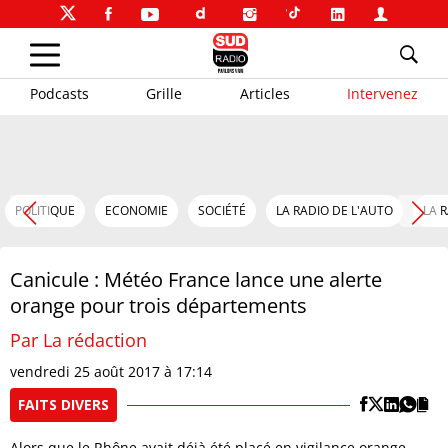
Podcasts
Grille
Articles
Intervenez
POLITIQUE
ECONOMIE
SOCIÉTÉ
LA RADIO DE L'AUTO
LA 
Canicule : Météo France lance une alerte
orange pour trois départements
Par La rédaction
vendredi 25 août 2017 à 17:14
FAITS DIVERS
Alors que le Rhône avait déjà été placé en vigilance orange