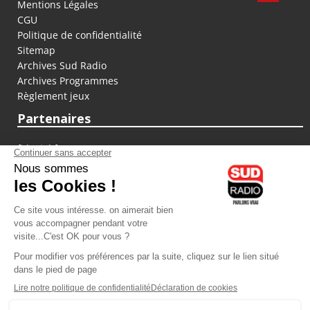
Mentions Légales
CGU
Politique de confidentialité
Sitemap
Archives Sud Radio
Archives Programmes
Règlement jeux
Partenaires
fiducial.fr
lyoncapitale.fr
olympique-et-lyonnais.com
L'application Iphone / Android
Téléchargez l'application
Les cookies
Gestion des cookies