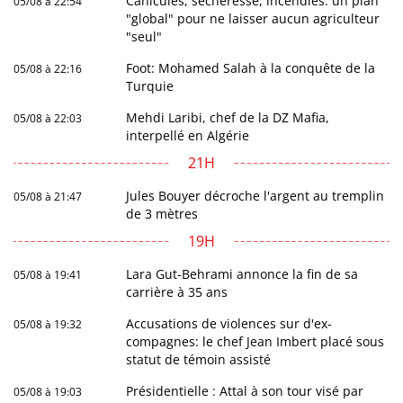
Canicules, sécheresse, incendies: un plan
05/08 à 22:54
"global" pour ne laisser aucun agriculteur
"seul"
Foot: Mohamed Salah à la conquête de la
05/08 à 22:16
Turquie
Mehdi Laribi, chef de la DZ Mafia,
05/08 à 22:03
interpellé en Algérie
21H
Jules Bouyer décroche l'argent au tremplin
05/08 à 21:47
de 3 mètres
19H
Lara Gut-Behrami annonce la fin de sa
05/08 à 19:41
carrière à 35 ans
Accusations de violences sur d'ex-
05/08 à 19:32
compagnes: le chef Jean Imbert placé sous
statut de témoin assisté
Présidentielle : Attal à son tour visé par
05/08 à 19:03