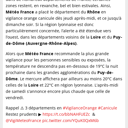
zones restent, en revanche, bel et bien estivales. Ainsi,
Météo France
a placé le département du
Rhône
en
vigilance orange canicule dès jeudi après-midi, et ce jusqu’à
dimanche soir. Si la région lyonnaise est donc
particulièrement concernée, l’alerte a été étendue vers
l’ouest, dans les départements voisins de la
Loire
et du
Puy-
de-Dôme (Auvergne-Rhône-Alpes)
.
Alors que
Météo France
recommande la plus grande
vigilance pour les personnes sensibles ou exposées, la
température ne descendra pas en-dessous de 19°C la nuit
prochaine dans les grandes agglomérations du
Puy-de-
Dôme
. Le mercure affichera par ailleurs au moins 20°C dans
celles de la
Loire
et 22°C en région lyonnaise. L'après-midi
de samedi s'annonce encore plus chaude que celle de
vendredi.
Rappel ⚠️ 3 départements en
#VigilanceOrange
#Canicule
Restez prudents ▶
https://t.co/bbNAHFUEZc
&
@VigiMeteoFrance
pic.twitter.com/YQuK0QxM6b