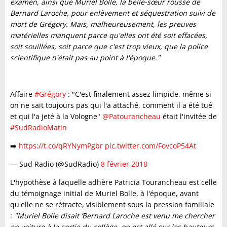
examen, ainsi que Muriel Bolle, la belle-sœur rousse de
Bernard Laroche, pour enlèvement et séquestration suivi de
mort de Grégory. Mais, malheureusement, les preuves
matérielles manquent parce qu'elles ont été soit effacées,
soit souillées, soit parce que c'est trop vieux, que la police
scientifique n'était pas au point à l'époque."
Affaire
#Grégory
: "C'est finalement assez limpide, même si
on ne sait toujours pas qui l'a attaché, comment il a été tué
et qui l'a jeté à la Vologne"
@Patourancheau
était l'invitée de
#SudRadioMatin
➡️
https://t.co/qRYNymPgbr
pic.twitter.com/FovcoP54At
— Sud Radio (@SudRadio)
8 février 2018
L'hypothèse à laquelle adhère Patricia Tourancheau est celle
du témoignage initial de Muriel Bolle, à l'époque, avant
qu'elle ne se rétracte, visiblement sous la pression familiale
:
"Muriel Bolle disait ‘Bernard Laroche est venu me chercher
en voiture à la sortie du collège, on est allé sur les hauteurs