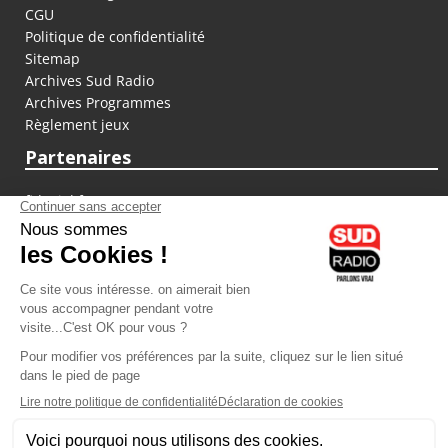
CGU
Politique de confidentialité
Sitemap
Archives Sud Radio
Archives Programmes
Règlement jeux
Partenaires
fiducial.fr
lyoncapitale.fr
olympique-et-lyonnais.com
L'application Iphone / Android
Téléchargez l'application
Les cookies
Gestion des cookies