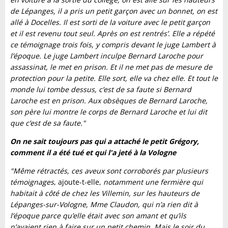
de Lépanges, il a pris un petit garçon avec un bonnet, on est
allé à Docelles. Il est sorti de la voiture avec le petit garçon
et il est revenu tout seul. Après on est rentrés’. Elle a répété
ce témoignage trois fois, y compris devant le juge Lambert à
l’époque. Le juge Lambert inculpe Bernard Laroche pour
assassinat, le met en prison. Et il ne met pas de mesure de
protection pour la petite. Elle sort, elle va chez elle. Et tout le
monde lui tombe dessus, c’est de sa faute si Bernard
Laroche est en prison. Aux obsèques de Bernard Laroche,
son père lui montre le corps de Bernard Laroche et lui dit
que c’est de sa faute."
On ne sait toujours pas qui a attaché le petit Grégory,
comment il a été tué et qui l'a jeté à la Vologne
"Même rétractés, ces aveux sont corroborés par plusieurs
témoignages
, ajoute-t-elle,
notamment une fermière qui
habitait à côté de chez les Villemin, sur les hauteurs de
Lépanges-sur-Vologne, Mme Claudon, qui n’a rien dit à
l’époque parce qu’elle était avec son amant et qu’ils
n’avaient rien à faire sur un petit chemin. Mais le soir du