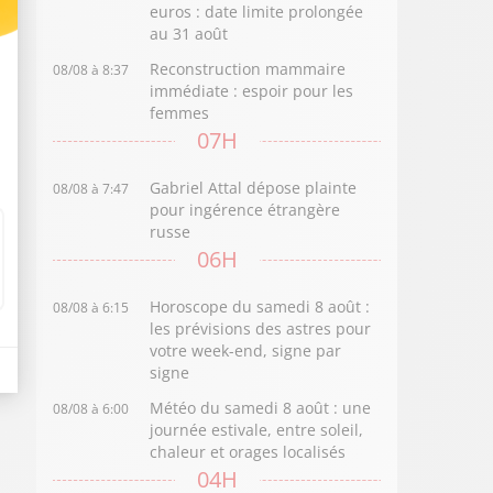
euros : date limite prolongée
au 31 août
Reconstruction mammaire
08/08 à 8:37
immédiate : espoir pour les
femmes
07H
Gabriel Attal dépose plainte
08/08 à 7:47
pour ingérence étrangère
russe
06H
Horoscope du samedi 8 août :
08/08 à 6:15
les prévisions des astres pour
votre week-end, signe par
signe
Météo du samedi 8 août : une
08/08 à 6:00
journée estivale, entre soleil,
chaleur et orages localisés
04H