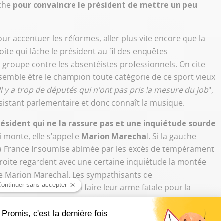
rche
pour convaincre le président de mettre un peu
ur accentuer les réformes, aller plus vite encore que la
te qui lâche le président au fil des enquêtes
u groupe contre les absentéistes professionnels. On cite
semble être le champion toute catégorie de ce sport vieux
Il y a trop de députés qui n’ont pas pris la mesure du job
",
ssistant parlementaire et donc connaît la musique.
résident qui ne la rassure pas et une inquiétude sourde
i monte, elle s’appelle
Marion Marechal
. Si la gauche
 la France Insoumise abimée par les excès de tempérament
roite regardent avec une certaine inquiétude la montée
e Marion Marechal. Les sympathisants de
ndage Ipsos, vouloir en faire leur arme fatale pour la
té se divise. Certains pensent tout haut "
c’est bon pour
rantira les voix de gauche et du centre
", d’autres plus