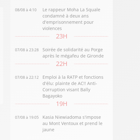
Le rappeur Moha La Squale
08/08 à 4:10
condamné à deux ans
d'emprisonnement pour
violences
23H
Soirée de solidarité au Porge
07/08 à 23:28
après le mégafeu de Gironde
22H
Emploi à la RATP et fonctions
07/08 à 22:12
d'élu: plainte de AC!! Anti-
Corruption visant Bally
Bagayoko
19H
Kasia Niewiadoma s'impose
07/08 à 19:05
au Mont Ventoux et prend le
jaune