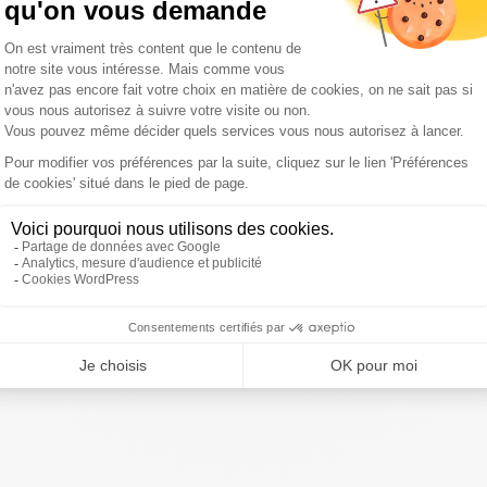
r "
Macron ou le chaos
" en 2022 et que surtout, la nièce
ique, elle est plus dure que sa tante.... Mais, en terme
prend vite ... La recette a plutôt réussi à un certain
ivre Sud Radio