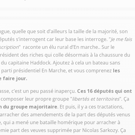
e, quelle que soit d’ailleurs la taille de la majorité, son
putés s’interrogent car leur base les interroge. "
Je me fais
cription
" raconte un élu rural d’En marche.. Sur le
Président des riches qui colle désormais à la chaussure du
 du capitaine Haddock. Ajoutez à cela un bateau sans
u parti présidentiel En Marche, et vous comprenez
les
 faire jour.
masse, c’est un peu passé inaperçu.
Ces 16 députés qui ont
r composer leur propre groupe "
libertés et territoires
". Ça
in du groupe majoritaire
. Et puis, il y a ces tractations,
 arracher des amendements de la part des députés venus
, qui a mené une bataille homérique pour arracher à
emie part des veuves supprimée par Nicolas Sarkozy. Ça