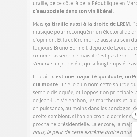
tiraille, de ce côté là de la République en Ma
d’eau sociale dans son vin libéral.
Mais
ça tiraille aussi à la droite de LREM.
Po
musique pour reconquérir un électoral de droi
d'opinion. Et la colère monte aussi au sein d
toujours Bruno Bonnell, député de Lyon, qui 
comme l’assemblée mais il n’est pas le seul. "
s’énerve un jeune élu, qui a longtemps été a
En clair,
c'est une majorité qui doute, un P
qui monte
...Et elle a un nom cette sourde qu
semble disloquée, et l’opposition principale
de Jean-Luc Mélenchon, les marcheurs et la d
en puissance, au moins dans les sondages, d
droite semblent, si l’on en croit le dernier so
prochaine présidentielle. Là encore, la majori
nous, la peur de cette extrême droite nous ga