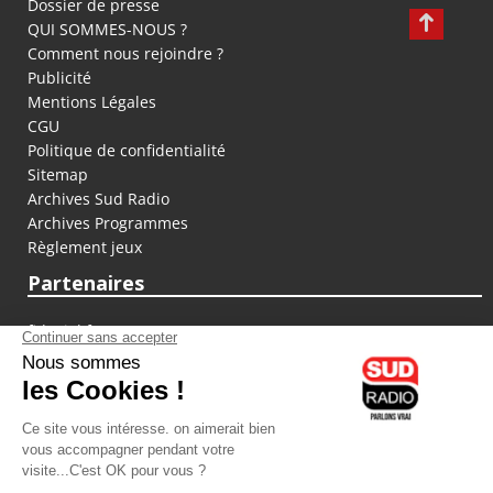
Dossier de presse
QUI SOMMES-NOUS ?
Comment nous rejoindre ?
Publicité
Mentions Légales
CGU
Politique de confidentialité
Sitemap
Archives Sud Radio
Archives Programmes
Règlement jeux
Partenaires
fiducial.fr
lyoncapitale.fr
olympique-et-lyonnais.com
L'application Iphone / Android
Téléchargez l'application