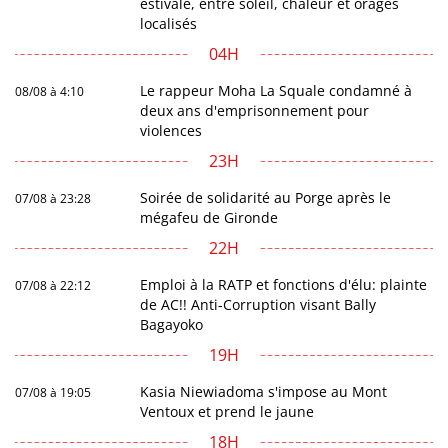
estivale, entre soleil, chaleur et orages
localisés
04H
Le rappeur Moha La Squale condamné à
08/08 à 4:10
deux ans d'emprisonnement pour
violences
23H
Soirée de solidarité au Porge après le
07/08 à 23:28
mégafeu de Gironde
22H
Emploi à la RATP et fonctions d'élu: plainte
07/08 à 22:12
de AC!! Anti-Corruption visant Bally
Bagayoko
19H
Kasia Niewiadoma s'impose au Mont
07/08 à 19:05
Ventoux et prend le jaune
18H