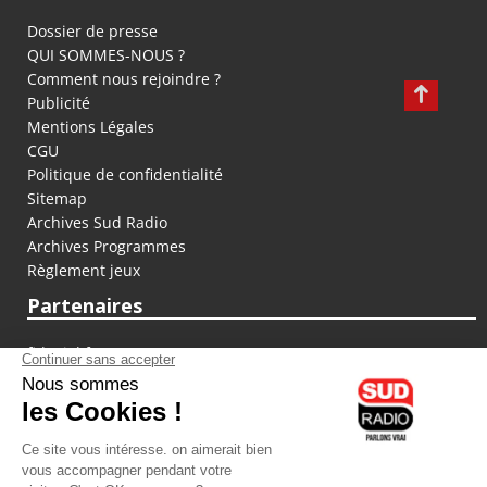
Dossier de presse
QUI SOMMES-NOUS ?
Comment nous rejoindre ?
Publicité
Mentions Légales
CGU
Politique de confidentialité
Sitemap
Archives Sud Radio
Archives Programmes
Règlement jeux
Partenaires
fiducial.fr
lyoncapitale.fr
olympique-et-lyonnais.com
L'application Iphone / Android