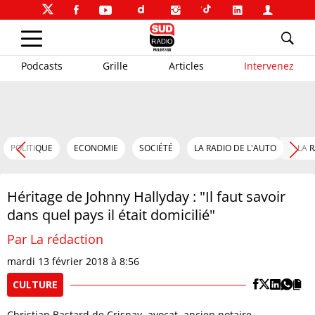
Podcasts
Grille
Articles
Intervenez
POLITIQUE
ECONOMIE
SOCIÉTÉ
LA RADIO DE L'AUTO
LA 
Héritage de Johnny Hallyday : "Il faut savoir
dans quel pays il était domicilié"
Par La rédaction
mardi 13 février 2018 à 8:56
CULTURE
Christian Bastard de Crisnay, avocat, ancien notaire,