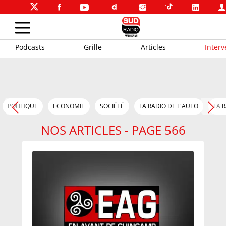
Podcasts
Grille
Articles
Inter
POLITIQUE
ECONOMIE
SOCIÉTÉ
LA RADIO DE L'AUTO
LA 
NOS ARTICLES - PAGE 566