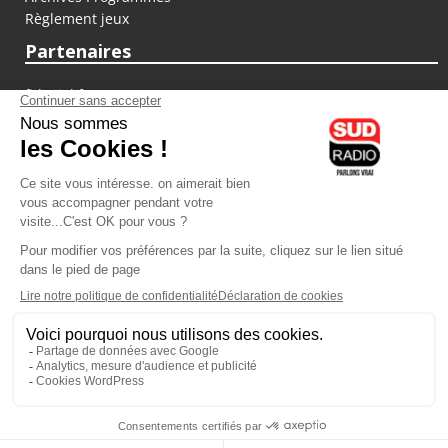
Règlement jeux
Partenaires
fiducial.fr
lyoncapitale.fr
olympique-et-lyonnais.com
L'application Iphone / Android
Téléchargez l'application
Les cookies
Gestion des cookies
Crédit photos : ©Sud Radio / Pierre Olivier
16H00
-
17H00
17H00 - 19H00