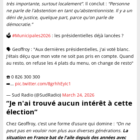
très importante, surtout localement”
. Il conclut :
“Personne
ne parle de l'abstention en tant qu'abstentionniste. Il y a un
déni de justice, quelque part, parce qu'on parle de
démocratie.”
🗳️
#Municipales2026
: les présidentielles déjà lancées ?
🗣️ Geoffroy : "Aux dernières présidentielles, j'ai voté blanc.
J'étais déçu que mon vote ne soit pas pris en compte. Quand
au resto, on refuse les 4 plats du menu, on change de resto"
☎️ 0 826 300 300
➡️…
pic.twitter.com/8grhhEyIc1
— Sud Radio (@SudRadio)
March 24, 2026
“Je n'ai trouvé aucun intérêt à cette
élection”
Chez Geoffroy, c’est une forme d’usure qui domine :
“On ne
peut pas en vouloir non plus aux diverses générations.
La
situation en France bat de l'aile depuis des années avec