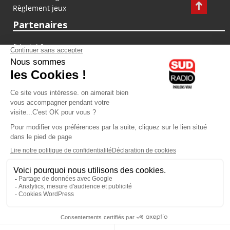
Règlement jeux
Partenaires
fiducial.fr
lyoncapitale.fr
olympique-et-lyonnais.com
L'application Iphone / Android
Téléchargez l'application
Les cookies
Gestion des cookies
Crédit photos : ©Sud Radio / Pierre Olivier
00H00
-
02H00
02H00 - 03H00