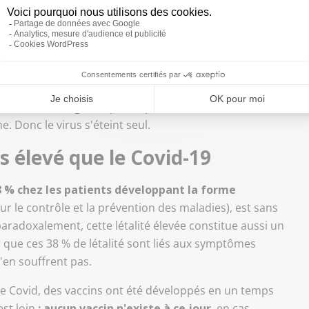
onne n'est généralement pas encore hospitalisée »
.
 malade et lorsque l'on commence à avoir le moindre
un malade, le
Ministère de la Santé
« appelle à contacter
 hospitalisés rapidement, isolés pendant 42 jours, et peu
entourage.
Son R0, s'il n'est pas précisément calculé,
eur à 1
. Cela signifie qu'une personne atteinte du virus
Donc le virus s'éteint seul.
s élevé que le Covid-19
8 % chez les patients développant la forme
r le contrôle et la prévention des maladies), est sans
radoxalement, cette létalité élevée constitue aussi un
er que ces 38 % de létalité sont liés aux symptômes
'en souffrent pas.
r le Covid, des vaccins ont été développés en un temps
st loin
: aucun vaccin n'existe à ce jour
, en cas