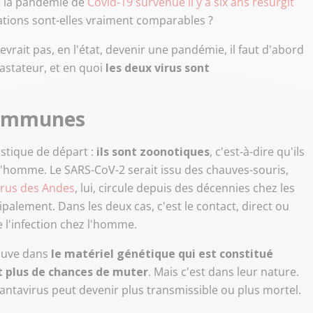
 à la pandémie de
Covid-19 survenue il y a six ans resurgit
tuations sont-elles vraiment comparables ?
rait pas, en l'état, devenir une pandémie, il faut d'abord
astateur, et en quoi
les deux virus sont
communes
stique de départ :
ils sont zoonotiques
, c'est-à-dire qu'ils
 l'homme. Le SARS-CoV-2 serait issu des chauves-souris,
irus des Andes
, lui, circule depuis des décennies chez les
alement. Dans les deux cas, c'est le contact, direct ou
e l'infection chez l'homme.
ouve dans
le matériel génétique qui est constitué
nt plus de chances de muter
. Mais c'est dans leur nature.
antavirus peut devenir plus transmissible ou plus mortel.