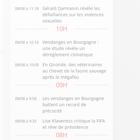
Gérald Darmanin révèle les
08/08 à 11:18
défaillances sur les violences
sexuelles
10H
Vendanges en Bourgogne :
08/08 à 10:14
une étude révèle un
dérèglement climatique
En Gironde, des vétérinaires
08/08 à 10:09
au chevet de la faune sauvage
après le mégafeu
09H
Les vendanges en Bourgogne
08/08 à 9:58
battent un record de
précocité
Lise Klaveness critique la FIFA
08/08 à 9:35
et rêve de présidence
08H