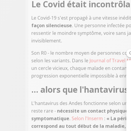
Le Covid était incontrôla
Le Covid-19 s'est propagé à une vitesse inédi
façon silencieuse
. Une personne infectée p
ressentir le moindre symptôme, voire sans jam
invisiblement.
Son R0 - le nombre moyen de personnes conta
selon les variants. Dans le
Journal of Travel 
un cercle vicieux, chaque malade en contamin
progression exponentielle impossible à enra
… alors que l'hantavirus 
L'hantavirus des Andes fonctionne selon une
reste rare -
nécessite un contact physique 
symptomatique
.
Selon l'Inserm
:
« La pério
correspond au tout début de la maladie, l