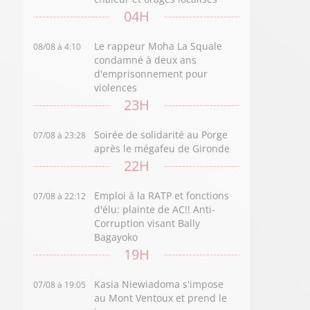
04H
Le rappeur Moha La Squale
08/08 à 4:10
condamné à deux ans
d'emprisonnement pour
violences
23H
Soirée de solidarité au Porge
07/08 à 23:28
après le mégafeu de Gironde
22H
Emploi à la RATP et fonctions
07/08 à 22:12
d'élu: plainte de AC!! Anti-
Corruption visant Bally
Bagayoko
19H
Kasia Niewiadoma s'impose
07/08 à 19:05
au Mont Ventoux et prend le