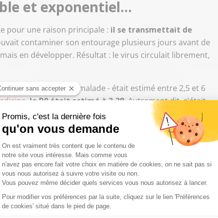
ble et exponentiel...
te pour une raison principale :
il se transmettait de
ouvait contaminer son entourage plusieurs jours avant de
ais en développer. Résultat : le virus circulait librement,
minées par un seul malade - était estimé entre 2,5 et 6
Medicine
,
le R0 était estimé à 3,28
. Autrement dit, c'était
ait plusieurs autres qui faisaient de même, dans une
yer sans mesures radicales.
est traçable et visible
 logique inverse.
Sa transmission interhumaine
- qui
étroit et prolongé avec une personne déjà
de où le virus se transmet le plus facilement
ors de la phase dite prodromique, lorsque les premiers