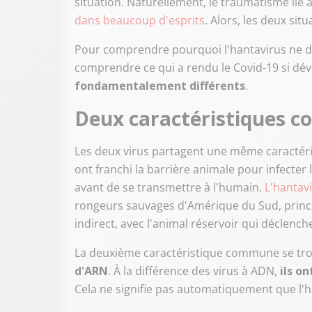
situation. Naturellement, le traumatisme lié
dans beaucoup d'esprits
. Alors, les deux si
Pour comprendre pourquoi l'hantavirus ne dev
comprendre ce qui a rendu le Covid-19 si dév
fondamentalement différents
.
Deux caractéristiques 
Les deux virus partagent une même caractéri
ont franchi la barrière animale pour infecter
avant de se transmettre à l'humain.
L'hantav
rongeurs sauvages d'Amérique du Sud, princip
indirect, avec l'animal réservoir qui déclench
La deuxième caractéristique commune se tr
d'ARN
. À la différence des virus à ADN,
ils o
Cela ne signifie pas automatiquement que l'h