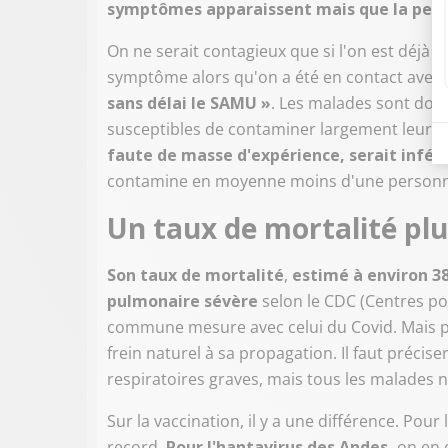
symptômes apparaissent mais que la pers
On ne serait contagieux que si l'on est déjà
symptôme alors qu'on a été en contact avec 
sans délai le SAMU »
. Les malades sont donc
susceptibles de contaminer largement leur 
faute de masse d'expérience, serait inféri
contamine en moyenne moins d'une personne. 
Un taux de mortalité plu
Son taux de mortalité
,
estimé à environ 3
pulmonaire
sévère
selon le CDC (Centres pou
commune mesure avec celui du Covid. Mais pa
frein naturel à sa propagation. Il faut précis
respiratoires graves, mais tous les malades n
Sur la vaccination, il y a une différence. Pou
record.
Pour l'hantavirus des Andes,
on en e