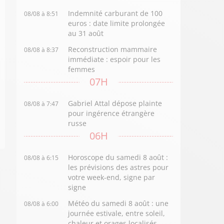
Indemnité carburant de 100
08/08 à 8:51
euros : date limite prolongée
au 31 août
Reconstruction mammaire
08/08 à 8:37
immédiate : espoir pour les
femmes
07H
Gabriel Attal dépose plainte
08/08 à 7:47
pour ingérence étrangère
russe
06H
Horoscope du samedi 8 août :
08/08 à 6:15
les prévisions des astres pour
votre week-end, signe par
signe
Météo du samedi 8 août : une
08/08 à 6:00
journée estivale, entre soleil,
chaleur et orages localisés