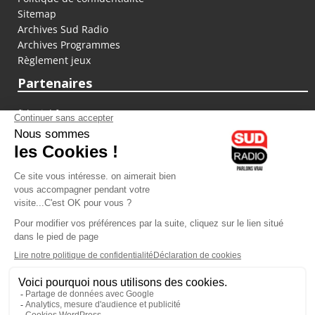
Sitemap
Archives Sud Radio
Archives Programmes
Règlement jeux
Partenaires
fiducial.fr
lyoncapitale.fr
olympique-et-lyonnais.com
L'application Iphone / Android
Téléchargez l'application
Les cookies
Gestion des cookies
Crédit photos : ©Sud Radio / Pierre Olivier