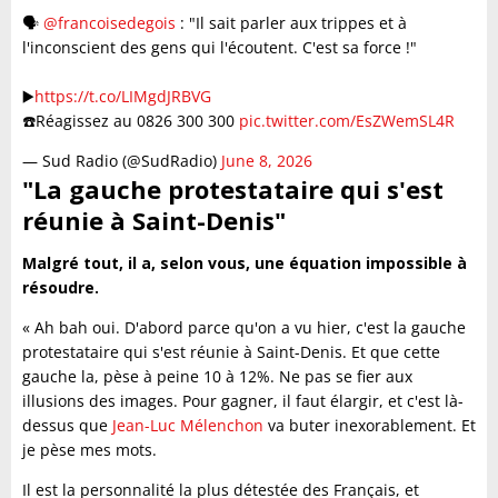
🗣️
@francoisedegois
: "Il sait parler aux trippes et à
l'inconscient des gens qui l'écoutent. C'est sa force !"
▶️
https://t.co/LIMgdJRBVG
☎️Réagissez au 0826 300 300
pic.twitter.com/EsZWemSL4R
— Sud Radio (@SudRadio)
June 8, 2026
"La gauche protestataire qui s'est
réunie à Saint-Denis"
Malgré tout, il a, selon vous, une équation impossible à
résoudre.
« Ah bah oui. D'abord parce qu'on a vu hier, c'est la gauche
protestataire qui s'est réunie à Saint-Denis. Et que cette
gauche la, pèse à peine 10 à 12%. Ne pas se fier aux
illusions des images. Pour gagner, il faut élargir, et c'est là-
dessus que
Jean-Luc Mélenchon
va buter inexorablement. Et
je pèse mes mots.
Il est la personnalité la plus détestée des Français, et