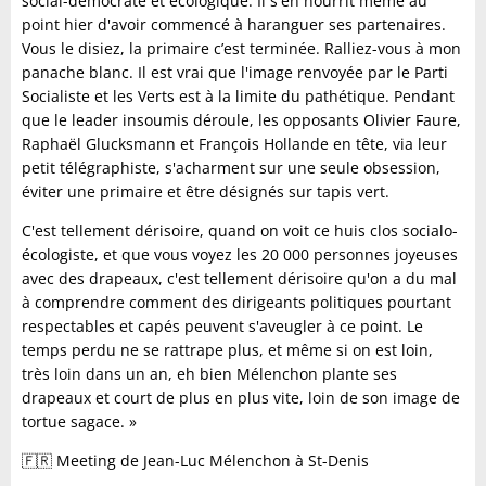
social-démocrate et écologique. Il s'en nourrit même au
point hier d'avoir commencé à haranguer ses partenaires.
Vous le disiez, la primaire c’est terminée. Ralliez-vous à mon
panache blanc. Il est vrai que l'image renvoyée par le Parti
Socialiste et les Verts est à la limite du pathétique. Pendant
que le leader insoumis déroule, les opposants Olivier Faure,
Raphaël Glucksmann et François Hollande en tête, via leur
petit télégraphiste, s'acharment sur une seule obsession,
éviter une primaire et être désignés sur tapis vert.
C'est tellement dérisoire, quand on voit ce huis clos socialo-
écologiste, et que vous voyez les 20 000 personnes joyeuses
avec des drapeaux, c'est tellement dérisoire qu'on a du mal
à comprendre comment des dirigeants politiques pourtant
respectables et capés peuvent s'aveugler à ce point. Le
temps perdu ne se rattrape plus, et même si on est loin,
très loin dans un an, eh bien Mélenchon plante ses
drapeaux et court de plus en plus vite, loin de son image de
tortue sagace. »
🇫🇷 Meeting de Jean-Luc Mélenchon à St-Denis