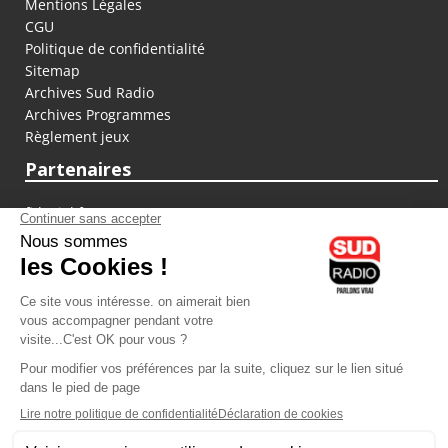
Mentions Légales
CGU
Politique de confidentialité
Sitemap
Archives Sud Radio
Archives Programmes
Règlement jeux
Partenaires
fiducial.fr
lyoncapitale.fr
olympique-et-lyonnais.com
L'application Iphone / Android
Téléchargez l'application
Les cookies
Gestion des cookies