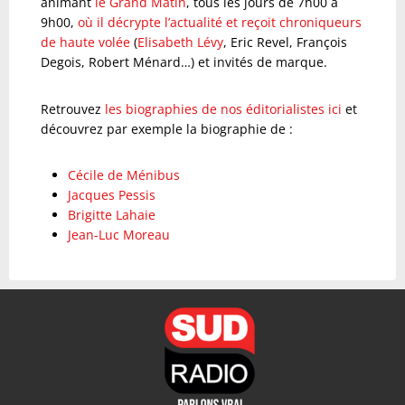
animant
le Grand Matin
, tous les jours de 7h00 à
9h00,
où il décrypte l’actualité et reçoit chroniqueurs
de haute volée
(
Elisabeth Lévy
, Eric Revel, François
Degois, Robert Ménard…) et invités de marque.
Retrouvez
les biographies de nos éditorialistes ici
et
découvrez par exemple la biographie de :
Cécile de Ménibus
Jacques Pessis
Brigitte Lahaie
Jean-Luc Moreau