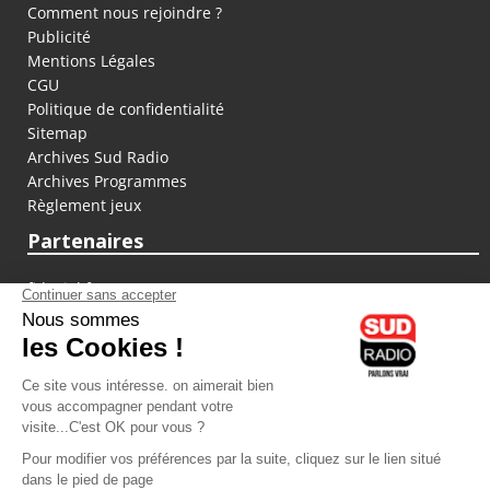
Comment nous rejoindre ?
Publicité
Mentions Légales
CGU
Politique de confidentialité
Sitemap
Archives Sud Radio
Archives Programmes
Règlement jeux
Partenaires
fiducial.fr
lyoncapitale.fr
olympique-et-lyonnais.com
L'application Iphone / Android
Téléchargez l'application