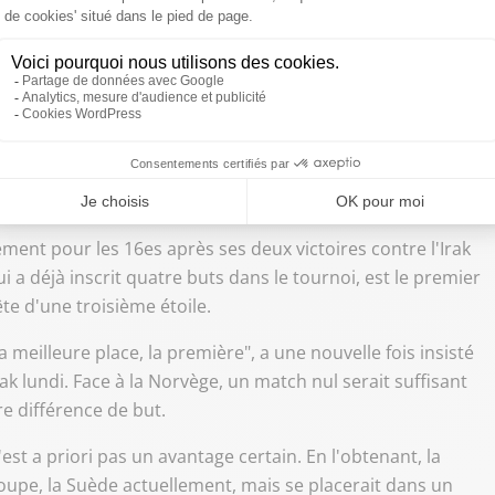
la France contre l'Irak comptant pour la phase de groupes du Mondial 2026, le 22 juin à
nulé leurs activités média mercredi, mais même sans cette
match de poule de la Coupe du monde américaine ne
ment pour les 16es après ses deux victoires contre l'Irak
 a déjà inscrit quatre buts dans le tournoi, est le premier
te d'une troisième étoile.
la meilleure place, la première", a une nouvelle fois insisté
ak lundi. Face à la Norvège, un match nul serait suffisant
re différence de but.
st a priori pas un avantage certain. En l'obtenant, la
roupe, la Suède actuellement, mais se placerait dans un