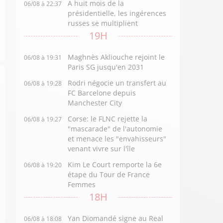
A huit mois de la
06/08 à 22:37
présidentielle, les ingérences
russes se multiplient
19H
Maghnès Akliouche rejoint le
06/08 à 19:31
Paris SG jusqu'en 2031
Rodri négocie un transfert au
06/08 à 19:28
FC Barcelone depuis
Manchester City
Corse: le FLNC rejette la
06/08 à 19:27
"mascarade" de l'autonomie
et menace les "envahisseurs"
venant vivre sur l'île
Kim Le Court remporte la 6e
06/08 à 19:20
étape du Tour de France
Femmes
18H
Yan Diomandé signe au Real
06/08 à 18:08