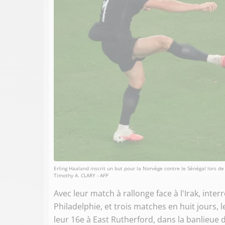
Erling Haaland inscrit un but pour la Norvège contre le Sénégal lors d
Timothy A. CLARY - AFP
Avec leur match à rallonge face à l'Irak, int
Philadelphie, et trois matches en huit jours, 
leur 16e à East Rutherford, dans la banlieue