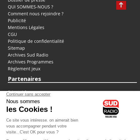
QUI SOMMES-NOUS ?
Comment nous rejoindre ?
Publicité
Mentions Légales
CGU
Politique de confidentialité
Sitemap
Archives Sud Radio
Archives Programmes
Règlement jeux
Partenaires
fiducial.fr
lyoncapitale.fr
olympique-et-lyonnais.com
L'application Iphone / Android
Téléchargez l'application