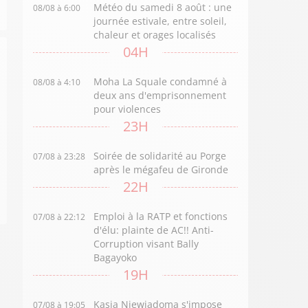
Météo du samedi 8 août : une
08/08 à 6:00
journée estivale, entre soleil,
chaleur et orages localisés
04H
Moha La Squale condamné à
08/08 à 4:10
deux ans d'emprisonnement
pour violences
23H
Soirée de solidarité au Porge
07/08 à 23:28
après le mégafeu de Gironde
22H
Emploi à la RATP et fonctions
07/08 à 22:12
d'élu: plainte de AC!! Anti-
Corruption visant Bally
Bagayoko
19H
Kasia Niewiadoma s'impose
07/08 à 19:05