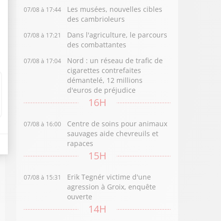
Les musées, nouvelles cibles
07/08 à 17:44
des cambrioleurs
Dans l'agriculture, le parcours
07/08 à 17:21
des combattantes
Nord : un réseau de trafic de
07/08 à 17:04
cigarettes contrefaites
démantelé, 12 millions
d'euros de préjudice
16H
Centre de soins pour animaux
07/08 à 16:00
sauvages aide chevreuils et
rapaces
15H
Erik Tegnér victime d'une
07/08 à 15:31
agression à Groix, enquête
ouverte
14H