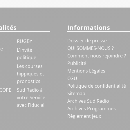
lités
Informations
Dossier de presse
RUGBY
QUI SOMMES-NOUS ?
ue
L'invité
Comment nous rejoindre ?
politique
Publicité
S
Les courses
Mentions Légales
hippiques et
CGU
pronostics
Politique de confidentialité
COPE
Sud Radio à
Sitemap
votre Service
Archives Sud Radio
avec Fiducial
Archives Programmes
Règlement jeux