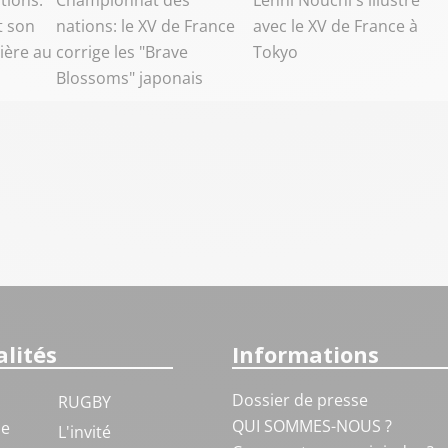
tions:
Championnat des
Lenni Nouchi s'illustre
t son
nations: le XV de France
avec le XV de France à
ière au
corrige les "Brave
Tokyo
Blossoms" japonais
lités
Informations
Dossier de presse
RUGBY
QUI SOMMES-NOUS ?
ue
L'invité