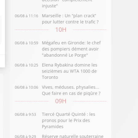
injuste"
Marseille : Un “plan crack”
06/08 à 11:16
pour lutter contre le trafic ?
10H
Mégafeu en Gironde: le chef
06/08 à 10:59
des pompiers dément avoir
"abandonné Le Porge"
Elena Rybakina domine les
06/08 à 10:25
seizièmes au WTA 1000 de
Toronto
Vives, méduses, physalies...
06/08 à 10:06
Que faire en cas de piqûre ?
09H
Tiercé Quarté Quinté : les
06/08 à 9:53
pronos pour le Prix des
Pyramides
Réserve naturelle souterraine
06/08 à 9:29