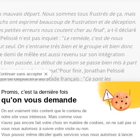
rès mauvais départ. Nous sommes tous frustrés de ça, mais
oachs ont exprimé beaucoup de frustration et de déception.
es petites erreurs nous coutent cher au final
", a-t-il déclaré
lissié n'est pas inquiet : "
Le remède, c'est de nous
seul. On s'entraine très bien et le groupe vit bien donc
Le demi de mêlée est aussi revenu sur son intégration
t bien passée. Le début de saison se passe bien mis à part
ien et c'est le principal.
"Pour finir, Jonathan Pelissié
i se déplacera au Stade français : "
Ce sont les
ement très difficile. Mais il faut que l'on se déplace chez
oints possible
".
ivre Sud Radio