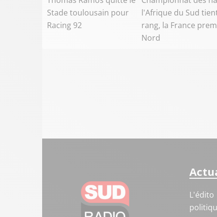
Thomas Ramos quitte le
Championnat des na
Stade toulousain pour
l'Afrique du Sud tien
Racing 92
rang, la France prem
Nord
Actua
L'édito
politiq