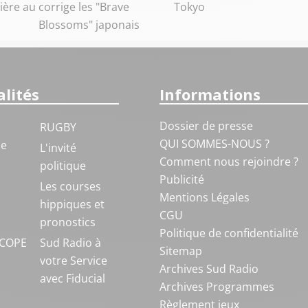
ière au
corrige les "Brave
Tokyo
Blossoms" japonais
lités
Informations
Dossier de presse
RUGBY
QUI SOMMES-NOUS ?
ue
L'invité
Comment nous rejoindre ?
politique
Publicité
S
Les courses
Mentions Légales
hippiques et
CGU
pronostics
Politique de confidentialité
COPE
Sud Radio à
Sitemap
votre Service
Archives Sud Radio
avec Fiducial
Archives Programmes
Règlement jeux