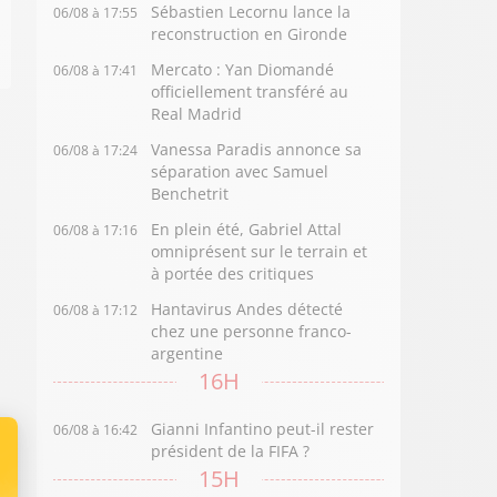
Sébastien Lecornu lance la
06/08 à 17:55
reconstruction en Gironde
Mercato : Yan Diomandé
06/08 à 17:41
officiellement transféré au
Real Madrid
Vanessa Paradis annonce sa
06/08 à 17:24
séparation avec Samuel
Benchetrit
En plein été, Gabriel Attal
06/08 à 17:16
omniprésent sur le terrain et
à portée des critiques
Hantavirus Andes détecté
06/08 à 17:12
chez une personne franco-
argentine
16H
Gianni Infantino peut-il rester
06/08 à 16:42
président de la FIFA ?
15H