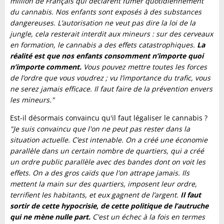
million de Français qui déclarent fumer quotidiennement
du cannabis. Nos enfants sont exposés à des substances
dangereuses. L’autorisation ne veut pas dire la loi de la
jungle, cela resterait interdit aux mineurs : sur des cerveaux
en formation, le cannabis a des effets catastrophiques.
La
réalité est que nos enfants consomment n’importe quoi
n’importe comment.
Vous pouvez mettre toutes les forces
de l’ordre que vous voudrez ; vu l’importance du trafic, vous
ne serez jamais efficace. Il faut faire de la prévention envers
les mineurs."
Est-il désormais convaincu qu'il faut légaliser le cannabis ?
"Je suis convaincu que l'on ne peut pas rester dans la
situation actuelle. C’est intenable. On a créé une économie
parallèle dans un certain nombre de quartiers, qui a créé
un ordre public parallèle avec des bandes dont on voit les
effets. On a des gros caïds que l'on attrape jamais. Ils
mettent la main sur des quartiers, imposent leur ordre,
terrifient les habitants, et eux gagnent de l’argent.
Il faut
sortir de cette hypocrisie, de cette politique de l’autruche
qui ne mène nulle part.
C'est un échec à la fois en termes