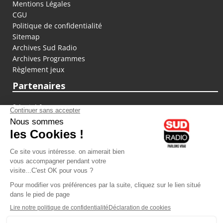
Mentions Légales
CGU
Politique de confidentialité
Sitemap
Archives Sud Radio
Archives Programmes
Règlement jeux
Partenaires
fiducial.fr
lyoncapitale.fr
olympique-et-lyonnais.com
L'application Iphone / Android
Téléchargez l'application
Les cookies