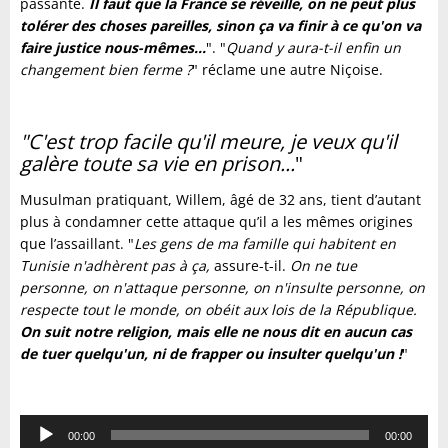
passante.
Il faut que la France se réveille, on ne peut plus
tolérer des choses pareilles, sinon ça va finir à ce qu'on va
faire justice nous-mêmes...
". "
Quand y aura-t-il enfin un
changement bien ferme ?
" réclame une autre Niçoise.
"C'est trop facile qu'il meure, je veux qu'il
galère toute sa vie en prison...
"
Musulman pratiquant, Willem, âgé de 32 ans, tient d’autant
plus à condamner cette attaque qu’il a les mêmes origines
que l’assaillant. "
Les gens de ma famille qui habitent en
Tunisie n'adhèrent pas à ça,
assure-t-il.
On ne tue
personne, on n'attaque personne, on n'insulte personne, on
respecte tout le monde, on obéit aux lois de la République.
On suit notre religion, mais elle ne nous dit en aucun cas
de tuer quelqu'un, ni de frapper ou insulter quelqu'un !
"
Lecteur
00:00
00:00
audio