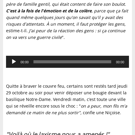
père de famille gentil, qui était content de faire son boulot.
C'est à la fois de l'émotion et de la colère
, parce que ça fait
quand même quelques jours qu'on savait qu'il y avait des
risques d'attentats. À un moment, il faut protéger les gens,
estime-t-il.
J'ai peur de la réaction des gens : si ça continue
on va vers une guerre civile
".
Lecteur
00:00
00:00
audio
Quitte à braver le couvre feu, certains sont restés tard jeudi
29 octobre au soir pour venir déposer une bougie devant la
basilique Notre-Dame. Vendredi matin, c’est toute une ville
qui se réveille encore sous le choc : "
on a peur, mon fils m'a
demandé ce matin de ne plus sortir",
confie une Niçoise.
"Voilà où le laxisme nous a amenés !"