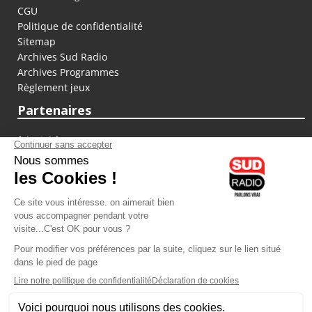
CGU
Politique de confidentialité
Sitemap
Archives Sud Radio
Archives Programmes
Règlement jeux
Partenaires
fiducial.fr
lyoncapitale.fr
olympique-et-lyonnais.com
L'application Iphone / Android
Téléchargez l'application
Les cookies
Gestion des cookies