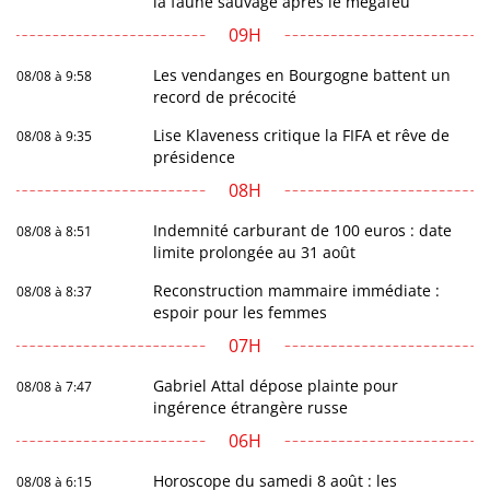
la faune sauvage après le mégafeu
09H
Les vendanges en Bourgogne battent un
08/08 à 9:58
record de précocité
Lise Klaveness critique la FIFA et rêve de
08/08 à 9:35
présidence
08H
Indemnité carburant de 100 euros : date
08/08 à 8:51
limite prolongée au 31 août
Reconstruction mammaire immédiate :
08/08 à 8:37
espoir pour les femmes
07H
Gabriel Attal dépose plainte pour
08/08 à 7:47
ingérence étrangère russe
06H
Horoscope du samedi 8 août : les
08/08 à 6:15