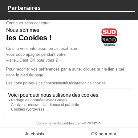
Partenaires
fiducial.fr
lyoncapitale.fr
olympique-et-lyonnais.com
L'application Iphone / Android
Téléchargez l'application
Les cookies
Gestion des cookies
Crédit photos : ©Sud Radio / Pierre Olivier
19H00
-
20H00
20H00 - 21H00
Yvan Cujious
Jacques Pessis
Loft Music Sud Radio
Les clefs d'une vie