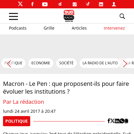
Podcasts
Grille
Articles
Intervenez
POLITIQUE
ECONOMIE
SOCIÉTÉ
LA RADIO DE L'AUTO
LA 
Macron - Le Pen : que proposent-ils pour faire
évoluer les institutions ?
Par La rédaction
lundi 24 avril 2017 à 20:47
POLITIQUE
Chaque jour, jusqu'au 2nd tour de l'élection présidentielle, Sud