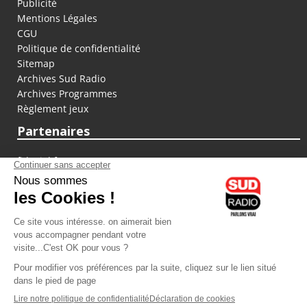
Publicité
Mentions Légales
CGU
Politique de confidentialité
Sitemap
Archives Sud Radio
Archives Programmes
Règlement jeux
Partenaires
fiducial.fr
lyoncapitale.fr
olympique-et-lyonnais.com
L'application Iphone / Android
Téléchargez l'application
Les cookies