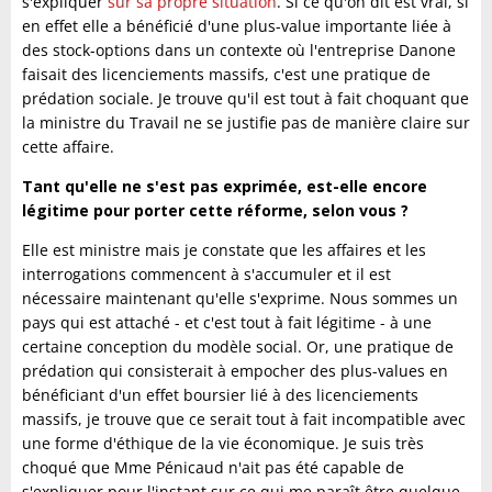
s'expliquer
sur sa propre situation
. Si ce qu'on dit est vrai, si
en effet elle a bénéficié d'une plus-value importante liée à
des stock-options dans un contexte où l'entreprise Danone
faisait des licenciements massifs, c'est une pratique de
prédation sociale. Je trouve qu'il est tout à fait choquant que
la ministre du Travail ne se justifie pas de manière claire sur
cette affaire.
Tant qu'elle ne s'est pas exprimée, est-elle encore
légitime pour porter cette réforme, selon vous ?
Elle est ministre mais je constate que les affaires et les
interrogations commencent à s'accumuler et il est
nécessaire maintenant qu'elle s'exprime. Nous sommes un
pays qui est attaché - et c'est tout à fait légitime - à une
certaine conception du modèle social. Or, une pratique de
prédation qui consisterait à empocher des plus-values en
bénéficiant d'un effet boursier lié à des licenciements
massifs, je trouve que ce serait tout à fait incompatible avec
une forme d'éthique de la vie économique. Je suis très
choqué que Mme Pénicaud n'ait pas été capable de
s'expliquer pour l'instant sur ce qui me paraît être quelque