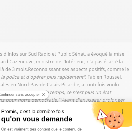
es d'Infos sur Sud Radio et Public Sénat, a évoqué la mise
ard Cazeneuve, ministre de l'Intérieur, n'a pas écarté la
elà de 3 mois.Reconnaissant ses aspects positifs, comme le
e la police et d'opérer plus rapidement"
, Fabien Roussel,
nales en Nord-Pas-de-Calais-Picardie, a toutefois voulu
:
"Si ça s'inscrit dans le temps, ce n'est plus un état
ins pour notre démocratie."
"Avant d'envisager prolonger
es 3 premiers mois"
, a-t-il ajouté.En marge de l'état
li le contrôle aux frontières, dans le cadre de la Cop21
tenus tant que la menace terroriste sera présente :
"En
trôles, de mettre tous les moyens. On a besoin, dans ce