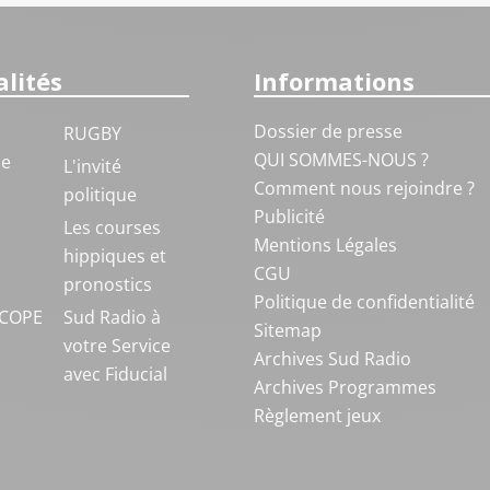
lités
Informations
Dossier de presse
RUGBY
QUI SOMMES-NOUS ?
ue
L'invité
Comment nous rejoindre ?
politique
Publicité
S
Les courses
Mentions Légales
hippiques et
CGU
pronostics
Politique de confidentialité
COPE
Sud Radio à
Sitemap
votre Service
Archives Sud Radio
avec Fiducial
Archives Programmes
Règlement jeux