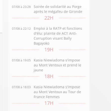
Soirée de solidarité au Porge
07/08 à 23:28
après le mégafeu de Gironde
22H
Emploi à la RATP et fonctions
07/08 à 22:12
d'élu: plainte de AC!! Anti-
Corruption visant Bally
Bagayoko
19H
Kasia Niewiadoma s'impose
07/08 à 19:05
au Mont Ventoux et prend le
jaune
18H
Kasia Niewiadoma s'impose
07/08 à 18:03
au Mont Ventoux au Tour de
France Femmes
17H