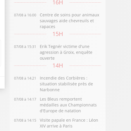
16H
Centre de soins pour animaux
07/08 à 16:00
sauvages aide chevreuils et
rapaces
15H
Erik Tegnér victime d'une
07/08 à 15:31
agression à Groix, enquête
ouverte
14H
Incendie des Corbières :
07/08 à 14:21
situation stabilisée près de
Narbonne
Les Bleus remportent
07/08 à 14:17
médailles aux Championnats
d'Europe de natation
Visite papale en France : Léon
07/08 à 14:15
XIV arrive à Paris