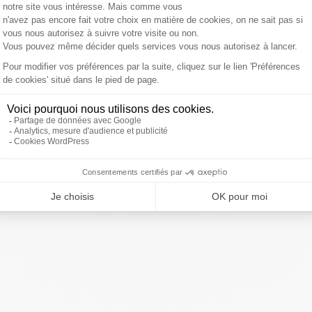
ence libre et non faussée, mais d'une Europe qui
s services de renseignements en commun."
Regardez
 PCF et Front de gauche aux régionales en Nord-Pas-de-
oires d'Infos sur Sud Radio et Public Sénat
ivre Sud Radio