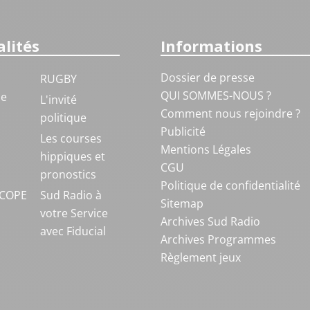
lités
Informations
Dossier de presse
RUGBY
QUI SOMMES-NOUS ?
ue
L'invité
Comment nous rejoindre ?
politique
Publicité
S
Les courses
Mentions Légales
hippiques et
CGU
pronostics
Politique de confidentialité
COPE
Sud Radio à
Sitemap
votre Service
Archives Sud Radio
avec Fiducial
Archives Programmes
Règlement jeux