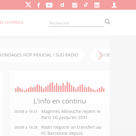
EZ LA PAROLE
SONDAGES IFOP FIDUCIAL / SUD RADIO
L'OBSERVATOIRE FI
L'info en
continu
Maghnès Akliouche rejoint le
06/08 à 19:31
Paris SG jusqu'en 2031
Rodri négocie un transfert au
06/08 à 19:28
FC Barcelone depuis