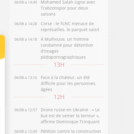
Mohamed Salah signe avec
06/08 à 14:40
Trabzonspor pour deux
saisons
Corse : le FLNC menace de
06/08 à 14:28
représailles, le parquet saisit
À Mulhouse, un homme
06/08 à 14:18
condamné pour détention
d'images
pédopornographiques
13H
Face à la chaleur, un été
06/08 à 13:10
difficile pour les personnes
âgées
12H
Drone russe en Ukraine : « Le
06/08 à 12:57
but est de semer la terreur »,
affirme Dominique Trinquant
Pétition contre la construction
06/08 à 12:49