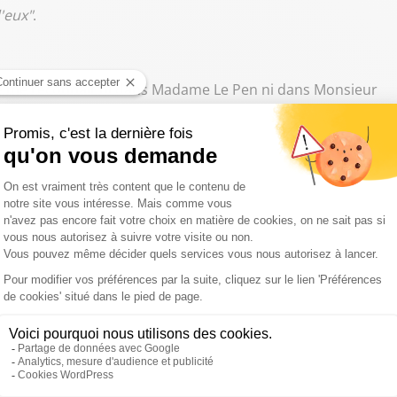
'eux"
.
je ne me reconnaît ni dans Madame Le Pen ni dans Monsieur
es réactions négatives. Damien Lempereur, délégué
"très courageux, contre des garanties programmatiques
n, notamment sur le volet humaniste de notre projet
e DLF, a loué le
"courage"
de Nicolas Dupont-Aignan,
"qui
 Alexandre Loubet, président de Debout les Jeunes, ont