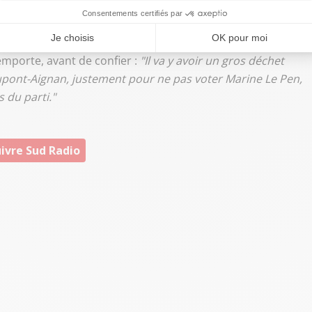
r.
t la France a évoqué
"la nomination de M. Dupont-Aignan
emporte, avant de confier :
"Il va y avoir un gros déchet
Dupont-Aignan, justement pour ne pas voter Marine Le Pen,
 du parti."
ivre Sud Radio