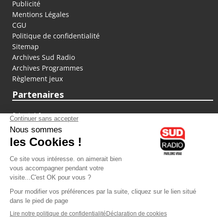
Publicité
Mentions Légales
CGU
Politique de confidentialité
Sitemap
Archives Sud Radio
Archives Programmes
Règlement jeux
Partenaires
fiducial.fr
lyoncapitale.fr
olympique-et-lyonnais.com
L'application Iphone / Android
Téléchargez l'application
Les cookies