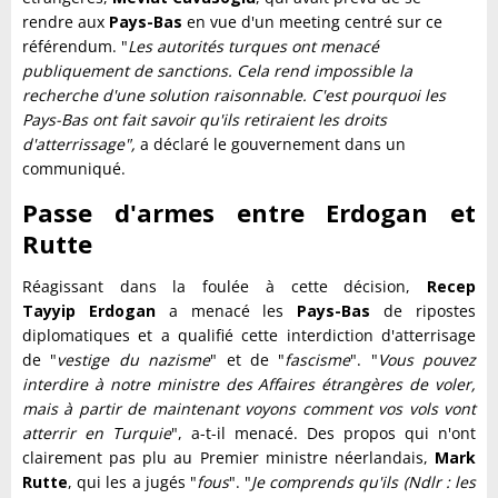
rendre aux
Pays-Bas
en vue d'un meeting centré sur ce
référendum. "
Les autorités turques ont menacé
publiquement de sanctions. Cela rend impossible la
recherche d'une solution raisonnable.
C'est pourquoi les
Pays-Bas ont fait savoir qu'ils retiraient les droits
d'atterrissage",
a déclaré le gouvernement dans un
communiqué.
Passe d'armes entre Erdogan et
Rutte
Réagissant dans la foulée à cette décision,
Recep
Tayyip
Erdogan
a menacé les
Pays-Bas
de ripostes
diplomatiques et a qualifié cette interdiction d'atterrisage
de "
vestige du nazisme
" et de "
fascis
m
e
". "
Vous pouvez
interdire à notre ministre des Affaires étrangères de voler,
mais à partir de maintenant voyons comment vos vols vont
atterrir en Turquie
", a-t-il menacé. Des propos qui n'ont
clairement pas plu au Premier ministre néerlandais,
Mark
Rutte
, qui les a jugés "
fous
". "
Je comprends qu'ils (Ndlr : les