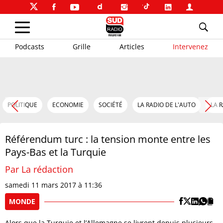
Podcasts
Grille
Articles
Intervenez
POLITIQUE
ECONOMIE
SOCIÉTÉ
LA RADIO DE L'AUTO
LA 
Référendum turc : la tension monte entre les
Pays-Bas et la Turquie
Par La rédaction
samedi 11 mars 2017 à 11:36
MONDE
Alors que la Turquie et l’Allemagne se livrent depuis plusieurs