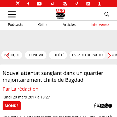
Podcasts
Grille
Articles
Intervenez
POLITIQUE
ECONOMIE
SOCIÉTÉ
LA RADIO DE L'AUTO
LA 
Nouvel attentat sanglant dans un quartier
majoritairement chiite de Bagdad
Par La rédaction
lundi 20 mars 2017 à 18:27
MONDE
Une nouvelle attaque terroriste est survenue ce lundi vers 19h