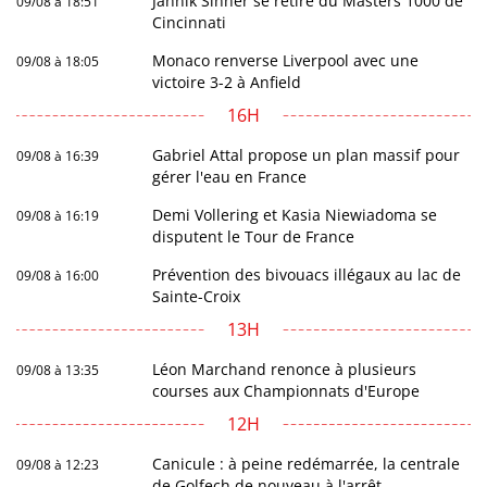
Jannik Sinner se retire du Masters 1000 de
09/08 à 18:51
Cincinnati
Monaco renverse Liverpool avec une
09/08 à 18:05
victoire 3-2 à Anfield
16H
Gabriel Attal propose un plan massif pour
09/08 à 16:39
gérer l'eau en France
Demi Vollering et Kasia Niewiadoma se
09/08 à 16:19
disputent le Tour de France
Prévention des bivouacs illégaux au lac de
09/08 à 16:00
Sainte-Croix
13H
Léon Marchand renonce à plusieurs
09/08 à 13:35
courses aux Championnats d'Europe
12H
Canicule : à peine redémarrée, la centrale
09/08 à 12:23
de Golfech de nouveau à l'arrêt