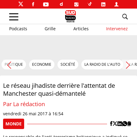
Podcasts
Grille
Articles
Intervenez
POLITIQUE
ECONOMIE
SOCIÉTÉ
LA RADIO DE L'AUTO
LA 
Le réseau jihadiste derrière l'attentat de
Manchester quasi-démantelé
Par La rédaction
vendredi 26 mai 2017 à 16:54
MONDE
Le responsable de l'anti-terrorisme britannique a indiqué ce