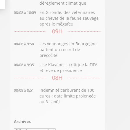
dérèglement climatique
En Gironde, des vétérinaires
08/08 à 10:09
au chevet de la faune sauvage
après le mégafeu
09H
Les vendanges en Bourgogne
08/08 à 9:58
battent un record de
précocité
Lise Klaveness critique la FIFA
08/08 à 9:35
et rêve de présidence
08H
Indemnité carburant de 100
08/08 à 8:51
euros : date limite prolongée
au 31 août
Archives