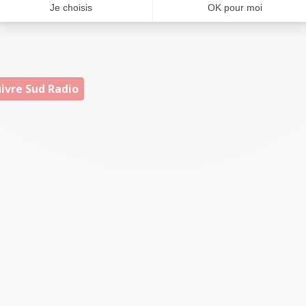
played a vital role in protecting the rights of all
ivre Sud Radio