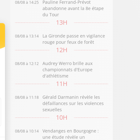
Pauline Ferrand-Prévot
08/08 à 14:25
abandonne avant la 8e étape
du Tour
13H
La Gironde passe en vigilance
08/08 à 13:14
rouge pour feux de forêt
12H
Audrey Werro brille aux
08/08 à 12:12
championnats d'Europe
d'athlétisme
11H
Gérald Darmanin révèle les
08/08 à 11:18
défaillances sur les violences
sexuelles
10H
Vendanges en Bourgogne :
08/08 à 10:14
une étude révèle un