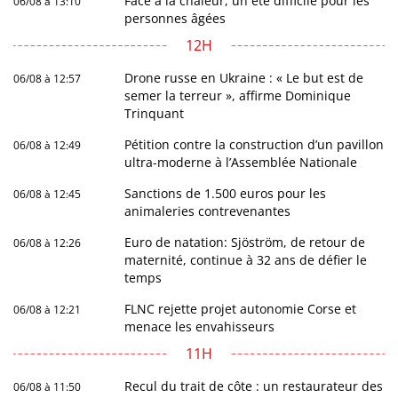
Face à la chaleur, un été difficile pour les
06/08 à 13:10
personnes âgées
12H
Drone russe en Ukraine : « Le but est de
06/08 à 12:57
semer la terreur », affirme Dominique
Trinquant
Pétition contre la construction d’un pavillon
06/08 à 12:49
ultra-moderne à l’Assemblée Nationale
Sanctions de 1.500 euros pour les
06/08 à 12:45
animaleries contrevenantes
Euro de natation: Sjöström, de retour de
06/08 à 12:26
maternité, continue à 32 ans de défier le
temps
FLNC rejette projet autonomie Corse et
06/08 à 12:21
menace les envahisseurs
11H
Recul du trait de côte : un restaurateur des
06/08 à 11:50