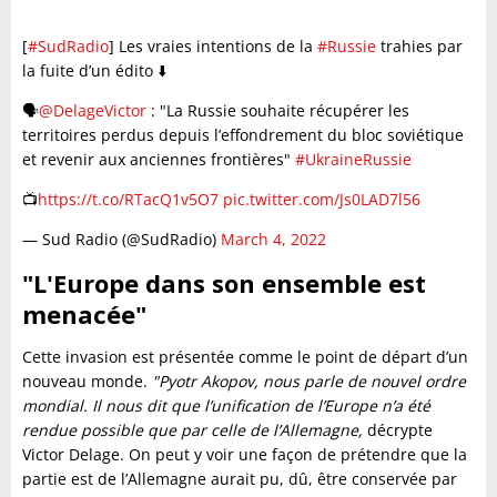
[
#SudRadio
] Les vraies intentions de la
#Russie
trahies par
la fuite d’un édito ⬇️
🗣
@DelageVictor
: "La Russie souhaite récupérer les
territoires perdus depuis l’effondrement du bloc soviétique
et revenir aux anciennes frontières"
#UkraineRussie
📺
https://t.co/RTacQ1v5O7
pic.twitter.com/Js0LAD7l56
— Sud Radio (@SudRadio)
March 4, 2022
"L'Europe dans son ensemble est
menacée"
Cette invasion est présentée comme le point de départ d’un
nouveau monde.
"Pyotr Akopov, nous parle de nouvel ordre
mondial. Il nous dit que l’unification de l’Europe n’a été
rendue possible que par celle de l’Allemagne,
décrypte
Victor Delage. On peut y voir une façon de prétendre que la
partie est de l’Allemagne aurait pu, dû, être conservée par