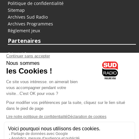
Politique de confidentialité
Sitemap
Archives Sud Radio
Archives Programmes
Règlement jeux
Partenaires
fiducial.fr
lyoncapitale.fr
olympique-et-lyonnais.com
L'application Iphone / Android
Téléchargez l'application
Les cookies
Gestion des cookies