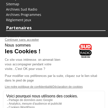
Sitemap
Archives Sud Radio
Archives Programmes
Règlement jeux
Partenaires
fiducial.fr
lyoncapitale.fr
olympique-et-lyonnais.com
L'application Iphone / Android
Téléchargez l'application
Les cookies
Gestion des cookies
Crédit photos : ©Sud Radio / Pierre Olivier