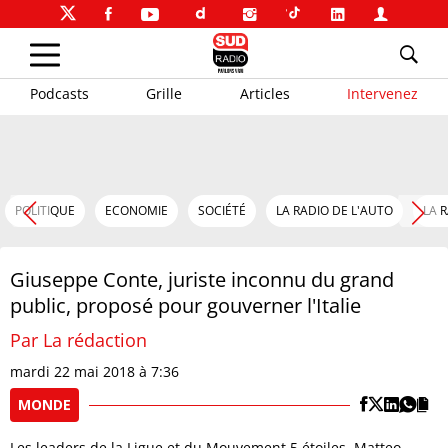
Podcasts
Grille
Articles
Intervenez
POLITIQUE
ECONOMIE
SOCIÉTÉ
LA RADIO DE L'AUTO
LA 
Giuseppe Conte, juriste inconnu du grand
public, proposé pour gouverner l'Italie
Par La rédaction
mardi 22 mai 2018 à 7:36
MONDE
Les leaders de la Ligue et du Mouvement 5 étoiles, Matteo