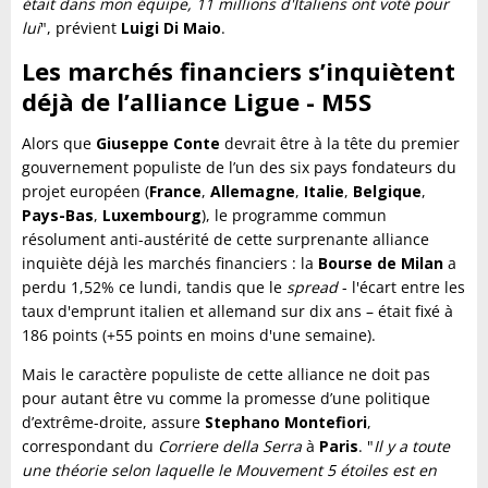
était dans mon équipe, 11 millions d'Italiens ont voté pour
lui
", prévient
Luigi Di Maio
.
Les marchés financiers s’inquiètent
déjà de l’alliance Ligue - M5S
Alors que
Giuseppe Conte
devrait être à la tête du premier
gouvernement populiste de l’un des six pays fondateurs du
projet européen (
France
,
Allemagne
,
Italie
,
Belgique
,
Pays-Bas
,
Luxembourg
), le programme commun
résolument anti-austérité de cette surprenante alliance
inquiète déjà les marchés financiers : la
Bourse de Milan
a
perdu 1,52% ce lundi, tandis que le
spread
- l'écart entre les
taux d'emprunt italien et allemand sur dix ans – était fixé à
186 points (+55 points en moins d'une semaine).
Mais le caractère populiste de cette alliance ne doit pas
pour autant être vu comme la promesse d’une politique
d’extrême-droite, assure
Stephano Montefiori
,
correspondant du
Corriere della Serra
à
Paris
. "
Il y a toute
une théorie selon laquelle le Mouvement 5 étoiles est en