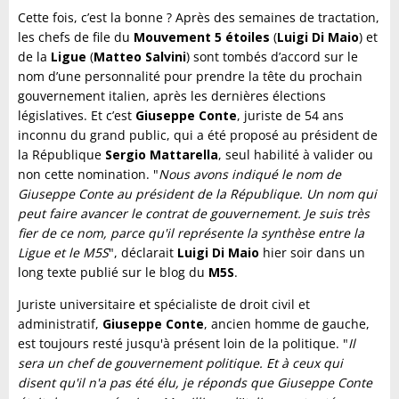
Cette fois, c’est la bonne ? Après des semaines de tractation,
les chefs de file du
Mouvement 5 étoiles
(
Luigi Di Maio
) et
de la
Ligue
(
Matteo Salvini
) sont tombés d’accord sur le
nom d’une personnalité pour prendre la tête du prochain
gouvernement italien, après les dernières élections
législatives. Et c’est
Giuseppe Conte
, juriste de 54 ans
inconnu du grand public, qui a été proposé au président de
la République
Sergio
Mattarella
, seul habilité à valider ou
non cette nomination. "
Nous avons indiqué le nom de
Giuseppe Conte au président de la République. Un nom qui
peut faire avancer le contrat de gouvernement. Je suis très
fier de ce nom, parce qu'il représente la synthèse entre la
Ligue et le M5S
", déclarait
Luigi Di Maio
hier soir dans un
long texte publié sur le blog du
M5S
.
Juriste universitaire et spécialiste de droit civil et
administratif,
Giuseppe Conte
, ancien homme de gauche,
est toujours resté jusqu'à présent loin de la politique. "
Il
sera un chef de gouvernement politique. Et à ceux qui
disent qu'il n'a pas été élu, je réponds que Giuseppe Conte