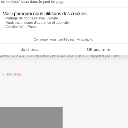
téphane Le Foll, Karima Delli
". Interrogée sur la
iques, la journaliste affirme être très frappée par les
sont difficiles, c'est qu'ils mentent ! J'ai le sentiment que la
été prêt à en rajouter une couche, quitte à mentir, à faire
s face aux candidats à la
#Présidentielle2022
iciles lorsqu'ils mentent. Je suis vraiment frappée par les
PX2e9W7BN