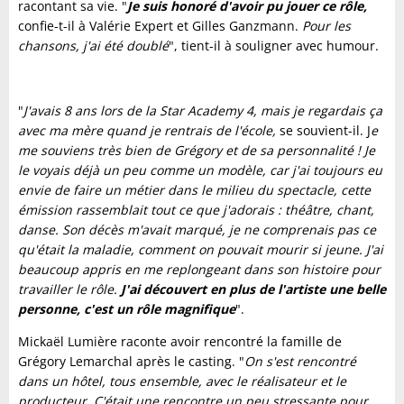
racontant sa vie. "
Je suis honoré d'avoir pu jouer ce rôle,
confie-t-il à Valérie Expert et Gilles Ganzmann.
Pour les
chansons, j'ai été doublé
", tient-il à souligner avec humour.
"
J'avais 8 ans lors de la Star Academy 4, mais je regardais ça
avec ma mère quand je rentrais de l'école,
se souvient-il. J
e
me souviens très bien de Grégory et de sa personnalité ! Je
le voyais déjà un peu comme un modèle, car j'ai toujours eu
envie de faire un métier dans le milieu du spectacle, cette
émission rassemblait tout ce que j'adorais : théâtre, chant,
danse. Son décès m'avait marqué, je ne comprenais pas ce
qu'était la maladie, comment on pouvait mourir si jeune. J'ai
beaucoup appris en me replongeant dans son histoire pour
travailler le rôle.
J'ai découvert en plus de l'artiste une belle
personne, c'est un rôle magnifique
".
Mickaël Lumière raconte avoir rencontré la famille de
Grégory Lemarchal après le casting. "
On s'est rencontré
dans un hôtel, tous ensemble, avec le réalisateur et le
producteur. C'était une rencontre un peu stressante pour