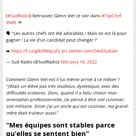
[
#SudRadio
] Retrouvez Glenn Viel ce soir dans
#TopChef
@M6
🍴
🗣️ "Les autres chefs ont été adorables ! Mais on est là pour
gagner ! La vie d'un candidat peut changer !"
➡️
https://t.co/gBcRMqLyOj
pic.twitter.com/DAsESubx6r
— Sud Radio (@SudRadio)
February 16, 2022
Comment Glenn Viel est-il lui-même arrivé à ce métier ?
"
J’étais un élève pas très studieux, dyslexique, avec des
difficultés scolaires. Donc, quand il a fallu choisir mon
orientation professionnelle, j’ai pensé à être soit cuisinier,
soit militaire. Sinon j’ai un oncle qui est cuisinier, ma grand-
mère était traiteur aussi.
"
"Mes équipes sont stables parce
qu’elles se sentent bien"