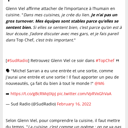
Glenn Viel affirme attacher de l’importance à l’humain en
cuisine. "
Dans mes cuisines, je crée du lien.
Je n’ai pas un
gros turnover. Mes équipes sont stables parce qu’elles se
sentent bien.
Si elles se sentent bien, c’est parce qu’on est à
leur écoute. J’adore discuter avec mes gars, et je fais pareil
dans
Top Chef
, c’est très important.
"
[
#SudRadio
] Retrouvez Glenn Viel ce soir dans
#TopChef
🍴
🗣️ "Michel Sarran a eu une entrée et une sortie, comme
j'aurai une entrée et une sortie ! Il faut apporter un peu de
nouveautés, ça fait du bien à tout le monde !"
@M6
➡️
https://t.co/gBcRMqtXpJ
pic.twitter.com/VpRVxGhVaA
— Sud Radio (@SudRadio)
February 16, 2022
Selon Glenn Viel, pour comprendre la cuisine, il faut mettre
du temps. "
La cuisine, c’est comme un poème : on ne va pas